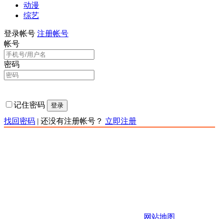
动漫
综艺
登录帐号
注册帐号
帐号
密码
记住密码
登录
找回密码
|
还没有注册帐号？
立即注册
责任声明：本网站为非赢利性站点，本网站所有内容均来源
于互联网相关站点自动搜索采集信息，版权归原创者所有，
相关链接已经注明来源。本站只提供web页面服务,并不提供
影片资源存储,也不参与录制、上传若本站收录的节目无意侵
犯了贵司版权，https://www.kkqtv.com不承担任何由于内容的
合法性及健康性所引起的争议和法律责任。 如有侵权请联系
站长，站长会第一时间删除。 邮箱：123456
Copyright 快快影视 版权所有
网站地图