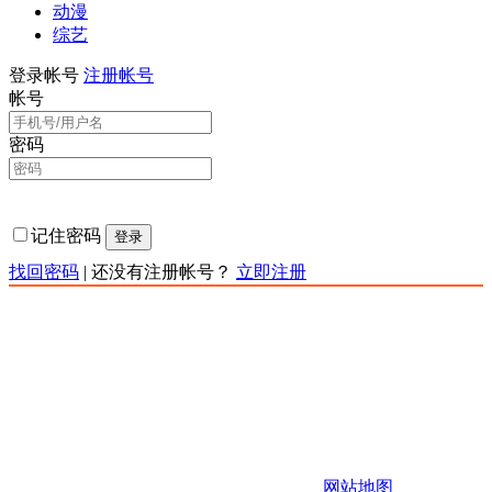
动漫
综艺
登录帐号
注册帐号
帐号
密码
记住密码
登录
找回密码
|
还没有注册帐号？
立即注册
责任声明：本网站为非赢利性站点，本网站所有内容均来源
于互联网相关站点自动搜索采集信息，版权归原创者所有，
相关链接已经注明来源。本站只提供web页面服务,并不提供
影片资源存储,也不参与录制、上传若本站收录的节目无意侵
犯了贵司版权，https://www.kkqtv.com不承担任何由于内容的
合法性及健康性所引起的争议和法律责任。 如有侵权请联系
站长，站长会第一时间删除。 邮箱：123456
Copyright 快快影视 版权所有
网站地图