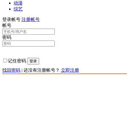
动漫
综艺
登录帐号
注册帐号
帐号
密码
记住密码
登录
找回密码
|
还没有注册帐号？
立即注册
责任声明：本网站为非赢利性站点，本网站所有内容均来源于
存储,也不参与录制、上传若本站收录的节目无意侵犯了贵司版权，h