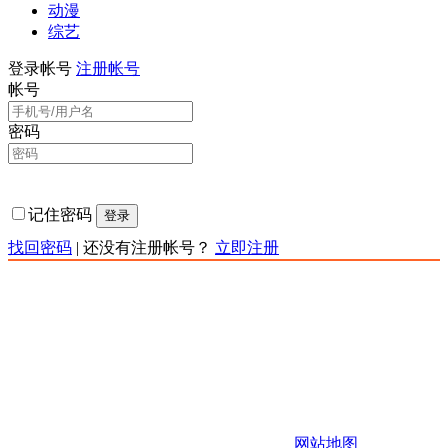
动漫
综艺
登录帐号
注册帐号
帐号
密码
记住密码
登录
找回密码
|
还没有注册帐号？
立即注册
责任声明：本网站为非赢利性站点，本网站所有内容均来源
于互联网相关站点自动搜索采集信息，版权归原创者所有，
相关链接已经注明来源。本站只提供web页面服务,并不提供
影片资源存储,也不参与录制、上传若本站收录的节目无意侵
犯了贵司版权，https://www.kkqtv.com不承担任何由于内容的
合法性及健康性所引起的争议和法律责任。 如有侵权请联系
站长，站长会第一时间删除。 邮箱：123456
Copyright 快快影视 版权所有
网站地图