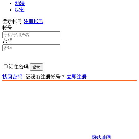
动漫
综艺
登录帐号
注册帐号
帐号
密码
记住密码
登录
找回密码
|
还没有注册帐号？
立即注册
责任声明：本网站为非赢利性站点，本网站所有内容均来源
于互联网相关站点自动搜索采集信息，版权归原创者所有，
相关链接已经注明来源。本站只提供web页面服务,并不提供
影片资源存储,也不参与录制、上传若本站收录的节目无意侵
犯了贵司版权，https://www.kkqtv.com不承担任何由于内容的
合法性及健康性所引起的争议和法律责任。 如有侵权请联系
站长，站长会第一时间删除。 邮箱：123456
Copyright 快快影视 版权所有
网站地图