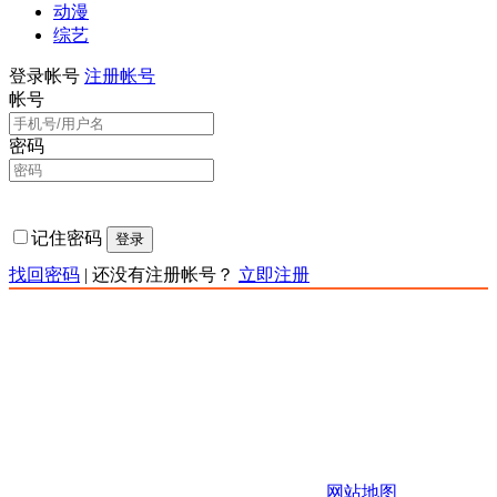
动漫
综艺
登录帐号
注册帐号
帐号
密码
记住密码
登录
找回密码
|
还没有注册帐号？
立即注册
责任声明：本网站为非赢利性站点，本网站所有内容均来源
于互联网相关站点自动搜索采集信息，版权归原创者所有，
相关链接已经注明来源。本站只提供web页面服务,并不提供
影片资源存储,也不参与录制、上传若本站收录的节目无意侵
犯了贵司版权，https://www.kkqtv.com不承担任何由于内容的
合法性及健康性所引起的争议和法律责任。 如有侵权请联系
站长，站长会第一时间删除。 邮箱：123456
Copyright 快快影视 版权所有
网站地图