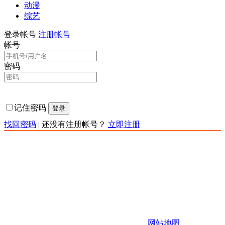
动漫
综艺
登录帐号
注册帐号
帐号
密码
记住密码
登录
找回密码
|
还没有注册帐号？
立即注册
责任声明：本网站为非赢利性站点，本网站所有内容均来源
于互联网相关站点自动搜索采集信息，版权归原创者所有，
相关链接已经注明来源。本站只提供web页面服务,并不提供
影片资源存储,也不参与录制、上传若本站收录的节目无意侵
犯了贵司版权，https://www.kkqtv.com不承担任何由于内容的
合法性及健康性所引起的争议和法律责任。 如有侵权请联系
站长，站长会第一时间删除。 邮箱：123456
Copyright 快快影视 版权所有
网站地图