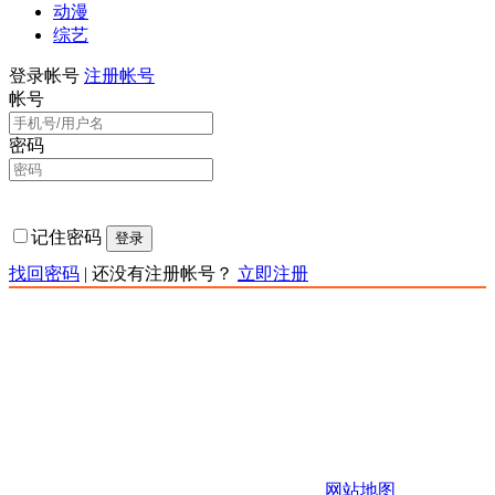
动漫
综艺
登录帐号
注册帐号
帐号
密码
记住密码
登录
找回密码
|
还没有注册帐号？
立即注册
责任声明：本网站为非赢利性站点，本网站所有内容均来源
于互联网相关站点自动搜索采集信息，版权归原创者所有，
相关链接已经注明来源。本站只提供web页面服务,并不提供
影片资源存储,也不参与录制、上传若本站收录的节目无意侵
犯了贵司版权，https://www.kkqtv.com不承担任何由于内容的
合法性及健康性所引起的争议和法律责任。 如有侵权请联系
站长，站长会第一时间删除。 邮箱：123456
Copyright 快快影视 版权所有
网站地图