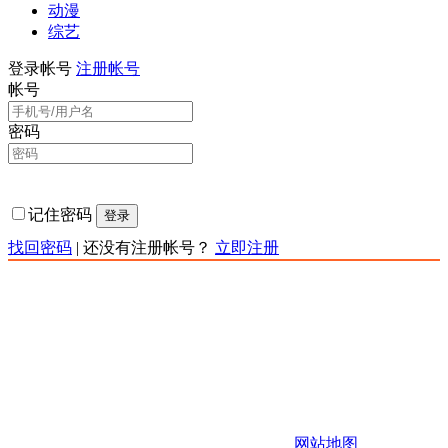
动漫
综艺
登录帐号
注册帐号
帐号
密码
记住密码
登录
找回密码
|
还没有注册帐号？
立即注册
责任声明：本网站为非赢利性站点，本网站所有内容均来源
于互联网相关站点自动搜索采集信息，版权归原创者所有，
相关链接已经注明来源。本站只提供web页面服务,并不提供
影片资源存储,也不参与录制、上传若本站收录的节目无意侵
犯了贵司版权，https://www.kkqtv.com不承担任何由于内容的
合法性及健康性所引起的争议和法律责任。 如有侵权请联系
站长，站长会第一时间删除。 邮箱：123456
Copyright 快快影视 版权所有
网站地图