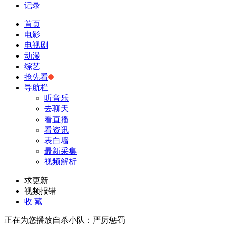
记录
首页
电影
电视剧
动漫
综艺
抢先看
导航栏
听音乐
去聊天
看直播
看资讯
表白墙
最新采集
视频解析
求更新
视频报错
收 藏
正在为您播放自杀小队：严厉惩罚