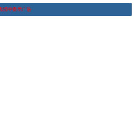
视频中提示广告
霜杀手、铜头蛇、回旋镖队长、铜虎组成小队，阿曼达·沃勒派遣他们去找回一
豪威尔、塔拉·斯特朗、连姆·麦肯泰尔、比利·布朗、克里斯汀·
导，今春发行数字版、DVD和蓝光碟。