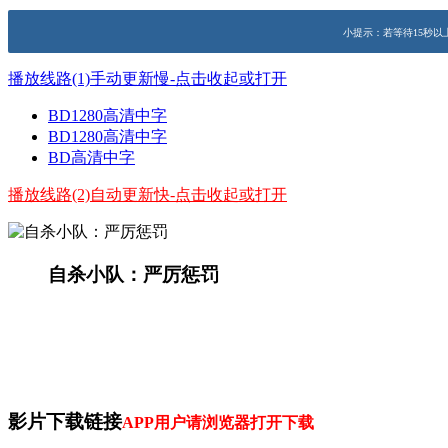
小提示：若等待15秒以
播放线路(1)手动更新慢-点击收起或打开
BD1280高清中字
BD1280高清中字
BD高清中字
播放线路(2)自动更新快-点击收起或打开
自杀小队：严厉惩罚
演员：
克里斯蒂安·史莱特,C·托马斯·豪威尔,塔拉·
简介：
DC动画电影《自杀小队：严厉惩罚》(Suicid
个神秘物件——为此他们愿意牺牲性命，而小队很快
鲍尔、凡妮莎·威廉姆斯、丹妮亚·拉米雷兹等参与配
影片下载链接
APP用户请浏览器打开下载