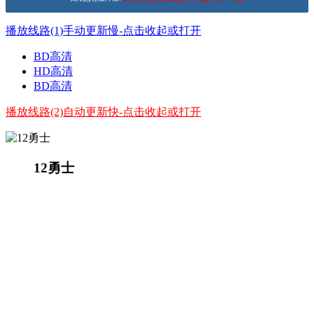
播放线路(1)手动更新慢-点击收起或打开
BD高清
HD高清
BD高清
播放线路(2)自动更新快-点击收起或打开
12勇士
演员：
克里斯·海姆斯沃斯,迈克尔·珊农,迈克尔·佩
纳,纳维德·内加班
简介：
本片根据真人真事改编,讲述2001年911事件
后一支美国特种兵小分队被派往阿富汗山区执行任
务。锤哥扮演“绿色贝雷帽小队”队长,他不得不离
开自己的妻子Elsa去执 行任务,带着12人的小分队
踏上了阿富汗征程,并说服了北方联盟将军来共同
对付塔利班及基地组织。为配合阿富汗地形和攻敌