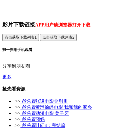
战略,特种部队们驾着马匹化身骑兵队,在险恶的山
区追击敌军,一连串生死交锋的激烈战争一触即
发。
影片下载链接
APP用户请浏览器打开下载
扫一扫用手机观看
分享到朋友圈
更多
抢先看资源
->>
抢先看
张译电影金刚川
->>
抢先看
黄渤徐峥电影 我和我的家乡
->>
抢先看
动漫电影 姜子牙
->>
抢先看
囧妈
->>
抢先看
叶问4：完结篇