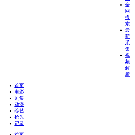
全
网
搜
索
最
新
采
集
视
频
解
析
首页
电影
剧集
动漫
综艺
抢先
记录
首页