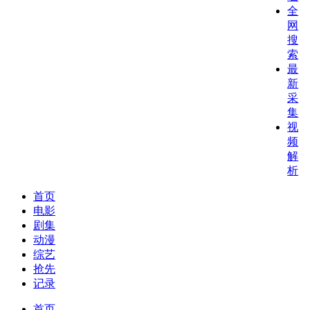
全
网
搜
索
最
新
采
集
视
频
解
析
首页
电影
剧集
动漫
综艺
抢先
记录
首页