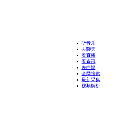
听音乐
去聊天
看直播
看资讯
表白墙
全网搜索
最新采集
视频解析