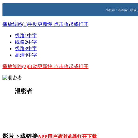
小提示：若等待15秒以
播放线路(1)手动更新慢-点击收起或打开
线路1中字
线路2中字
线路3中字
高清4中字
播放线路(2)自动更新快-点击收起或打开
泄密者
演员：
吴镇宇,张智霖,佘诗曼,周秀娜,郑则仕
简介：
马来西亚发生高危的变种传染病，医生大胆
杀后，其妻急赴香港，警长李永勤与香港警察王大伟
财。“泄密者”邀约香港日报记者阮嘉岚会面。李永
影片下载链接
APP用户请浏览器打开下载