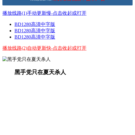
播放线路(1)手动更新慢-点击收起或打开
BD1280高清中字版
BD1280高清中字版
BD1280高清中字版
播放线路(2)自动更新快-点击收起或打开
黑手党只在夏天杀人
演员：
克里斯蒂安娜·卡波通蒂,Claudio Gioè
简介：
由真实事件改编，影片讲述了70-90年代这
20年中西西里的黑帮发展史，电影以黑色喜剧的口
吻嘲讽着黑帮大佬们，并凸显反黑英雄们的光辉事
迹。全片的主线以阿图罗，一个在巴勒莫长大的男
孩，要赢得心爱女孩弗洛拉的芳心而展开。看海报
便知，影片虽然讲述的是黑手党，但风格却是无比
的清新可爱。少年的成长与黑帮的演变同时进行，