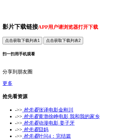
阿图罗的生活深受黑手党和时局的变化所影响，但
通过孩子的双眼，一切都变得饶有趣味而又不乏深
思。
影片下载链接
APP用户请浏览器打开下载
扫一扫用手机观看
分享到朋友圈
更多
抢先看资源
->>
抢先看
张译电影金刚川
->>
抢先看
黄渤徐峥电影 我和我的家乡
->>
抢先看
动漫电影 姜子牙
->>
抢先看
囧妈
->>
抢先看
叶问4：完结篇