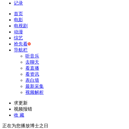
记录
首页
电影
电视剧
动漫
综艺
抢先看
导航栏
听音乐
去聊天
看直播
看资讯
表白墙
最新采集
视频解析
求更新
视频报错
收 藏
正在为您播放博士之日