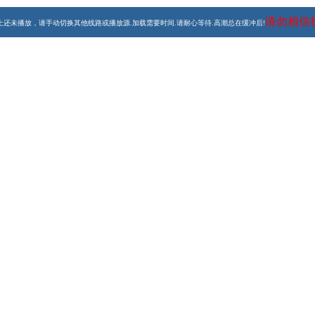
请勿相信
上还未播放，请手动切换其他线路或播放源.加载需要时间.请耐心等待.高潮总在缓冲后!
/ 马特·史密斯 / 比莉·派佩
《神秘博士》将迎来第50周年的播放纪念。为了庆祝这部长寿
，还将首次以3D形式与观众见面。 据悉，此次纪念活动将成
甚至可以与女王的60周年钻禧和奥运会相媲美，庆祝活动将持续
士的扮演者将齐聚一堂，在特辑中集体现身。