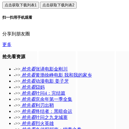
扫一扫用手机观看
分享到朋友圈
更多
抢先看资源
->>
抢先看
张译电影金刚川
->>
抢先看
黄渤徐峥电影 我和我的家乡
->>
抢先看
动漫电影 姜子牙
->>
抢先看
囧妈
->>
抢先看
叶问4：完结篇
->>
抢先看
庆余年第一季全集
->>
抢先看
利刃出鞘
->>
抢先看
终结者：黑暗命运
->>
抢先看
叶问之九龙城寨
->>
抢先看
烈火英雄