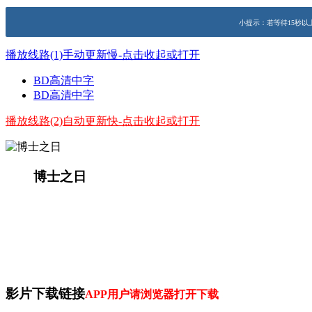
小提示：若等待15秒以
播放线路(1)手动更新慢-点击收起或打开
BD高清中字
BD高清中字
播放线路(2)自动更新快-点击收起或打开
博士之日
演员：
主演：大卫·田纳特 / 珍娜·科尔曼 / 约翰·赫特 
简介：
被列入世界吉尼斯纪录的最长科幻系列电视剧
士》特辑，不仅将在英国电视台和电影院同步播映
本·史蒂文森表示这部穿越时空的科幻电视剧的纪念
票由英国皇家邮政发布。有报道表示，之前几任博
影片下载链接
APP用户请浏览器打开下载