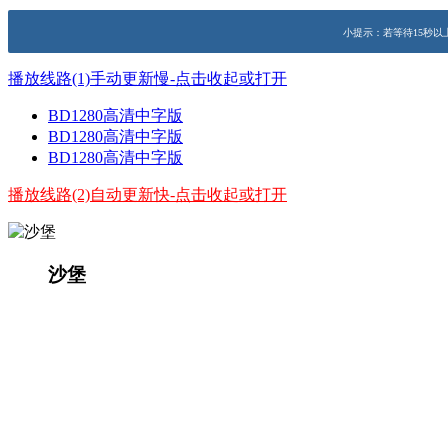
小提示：若等待15秒以
播放线路(1)手动更新慢-点击收起或打开
BD1280高清中字版
BD1280高清中字版
BD1280高清中字版
播放线路(2)自动更新快-点击收起或打开
沙堡
演员：
主演：尼古拉斯·霍尔特,亨利·卡维尔,格伦·鲍
简介：
《沙堡》的故事来自该片编剧克里斯·罗斯纳（C
尼古拉斯·霍尔特是本片的男一号，他将饰演美军士
欢迎美军到来不同，这里的伊拉克人对美军有着深
的，而是来解决问题的。
《沙堡》计划今年11月2日开机拍摄。