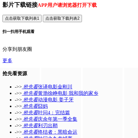
影片下载链接
APP用户请浏览器打开下载
扫一扫用手机观看
分享到朋友圈
更多
抢先看资源
->>
抢先看
张译电影金刚川
->>
抢先看
黄渤徐峥电影 我和我的家乡
->>
抢先看
动漫电影 姜子牙
->>
抢先看
囧妈
->>
抢先看
叶问4：完结篇
->>
抢先看
庆余年第一季全集
->>
抢先看
利刃出鞘
->>
抢先看
终结者：黑暗命运