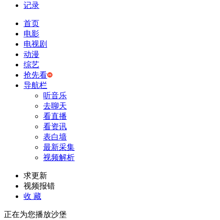
记录
首页
电影
电视剧
动漫
综艺
抢先看
导航栏
听音乐
去聊天
看直播
看资讯
表白墙
最新采集
视频解析
求更新
视频报错
收 藏
正在为您播放沙堡