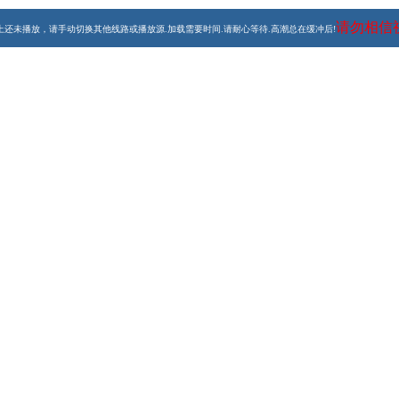
请勿相信
上还未播放，请手动切换其他线路或播放源.加载需要时间.请耐心等待.高潮总在缓冲后!
威尔,罗根·马歇尔-格林,博·纳普,汤米·弗拉纳根,萨姆·斯普卢尔,小
hris Roessner）自己2003年左右在伊拉克战场上的一
兵马特·奥克雷（Matt Ocre），他所在的分队被派往伊拉
深的敌意和戒备，这些士兵随时都处于危险之中。为了完成这次