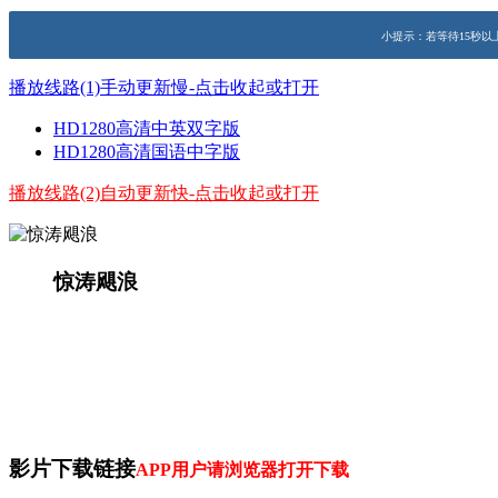
小提示：若等待15秒以
播放线路(1)手动更新慢-点击收起或打开
HD1280高清中英双字版
HD1280高清国语中字版
播放线路(2)自动更新快-点击收起或打开
惊涛飓浪
演员：
主演：山姆·克拉弗林 / 谢琳·伍德蕾 / 杰弗瑞·托马斯
简介：
影片讲述了富有探索精神的塔米·奥尔德姆（
大溪地起航横渡太平洋。天有不测风云，不料二人
被摧毁的破败不堪，更不幸的是她挚爱的男人理查
下的意志力和勇气，在一望无际的大海中挣扎生存
影片下载链接
APP用户请浏览器打开下载