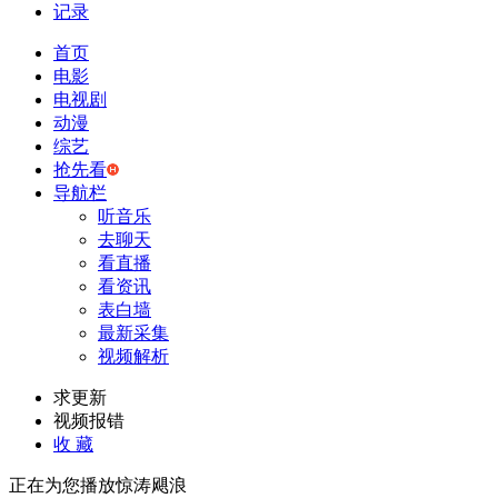
记录
首页
电影
电视剧
动漫
综艺
抢先看
导航栏
听音乐
去聊天
看直播
看资讯
表白墙
最新采集
视频解析
求更新
视频报错
收 藏
正在为您播放惊涛飓浪