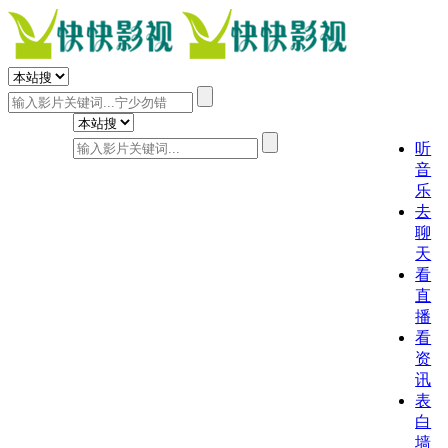
听
音
乐
去
聊
天
看
直
播
看
资
讯
表
白
墙