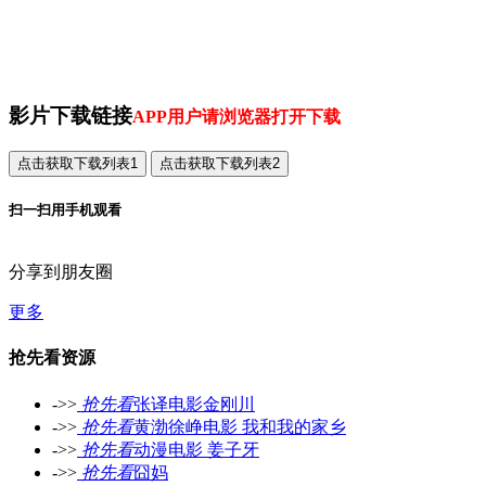
得两派人马血流成河…… 《濠江风云》又名《驹
哥传》，描写的正是在澳门只手遮天的黑帮老大尹
国驹，影片投资1400万港元，由尹国驹本人投资拍
摄
影片下载链接
APP用户请浏览器打开下载
扫一扫用手机观看
分享到朋友圈
更多
抢先看资源
->>
抢先看
张译电影金刚川
->>
抢先看
黄渤徐峥电影 我和我的家乡
->>
抢先看
动漫电影 姜子牙
->>
抢先看
囧妈