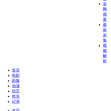
全
网
搜
索
最
新
采
集
视
频
解
析
首页
电影
剧集
动漫
综艺
抢先
记录
首页