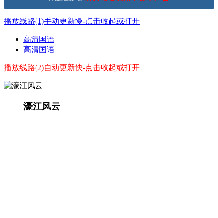
播放线路(1)手动更新慢-点击收起或打开
高清国语
高清国语
播放线路(2)自动更新快-点击收起或打开
濠江风云
演员：
主演：赵又廷m,冯绍峰,林更新,阮经天
简介：
黑帮14K首脑尹志巨（任达华 饰），多年来
一路打拼，从最初的帮会小弟到呼风唤雨的大哥，
风光背后却又危机重重。他和一众兄弟好友结成七
小福，凭借年轻果敢和好勇斗狠在群龙盘踞的弹丸
澳门占有一席之地。但江湖一旦涉入，便难在脱
身。逐渐爬上顶峰的崩牙巨与另一个强大势力摩罗
炳展开连番恶斗，澳门一时间刀光剑影、血雨腥
风。两虎相争，必有一伤，澳门江湖第一把交椅引