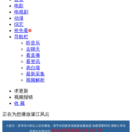
电影
电视剧
动漫
综艺
抢先看
导航栏
听音乐
去聊天
看直播
看资讯
表白墙
最新采集
视频解析
求更新
视频报错
收 藏
正在为您播放濠江风云
小提示：若等待15秒以上还未播放，请手动切换其他线路或播放源.加载需要时间.请耐心等待.
请勿相信视频中提示广告
高潮总在缓冲后!