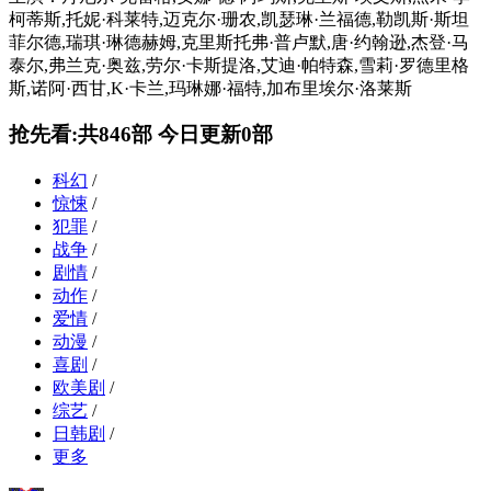
柯蒂斯,托妮·科莱特,迈克尔·珊农,凯瑟琳·兰福德,勒凯斯·斯坦
菲尔德,瑞琪·琳德赫姆,克里斯托弗·普卢默,唐·约翰逊,杰登·马
泰尔,弗兰克·奥兹,劳尔·卡斯提洛,艾迪·帕特森,雪莉·罗德里格
斯,诺阿·西甘,K·卡兰,玛琳娜·福特,加布里埃尔·洛莱斯
抢先看:共846部 今日更新0部
科幻
/
惊悚
/
犯罪
/
战争
/
剧情
/
动作
/
爱情
/
动漫
/
喜剧
/
欧美剧
/
综艺
/
日韩剧
/
更多