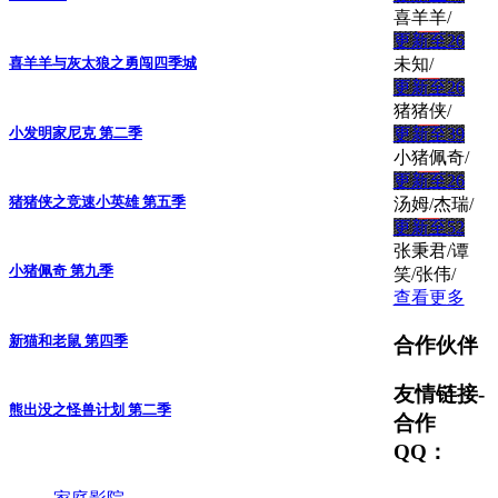
喜羊羊/
更新至26
未知/
喜羊羊与灰太狼之勇闯四季城
更新至26
猪猪侠/
小发明家尼克 第二季
更新至39
小猪佩奇/
更新至26
猪猪侠之竞速小英雄 第五季
汤姆/杰瑞/
更新至52
张秉君/谭
小猪佩奇 第九季
笑/张伟/
查看更多
新猫和老鼠 第四季
合作伙伴
友情链接-
熊出没之怪兽计划 第二季
合作
QQ：