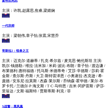
蓝色生死恋
主演：许凯,赵露思,焦睿,梁婧娴
动作
一代宗师
主演：梁朝伟,章子怡,张震,宋慧乔
科幻
哥斯拉2：怪兽之王
主演：迈克尔·道赫蒂 / 扎克·希尔兹 / 麦克思·鲍伦斯坦 主演:
凯尔·钱德勒 / 维拉·法米加 / 米莉·波比·布朗 / 章子怡 / 渡边谦 /
布莱德利·惠特福德 / 托马斯·米德蒂奇 / 艾莎·辛德斯 / 莎莉·霍
金斯 / 查尔斯·丹斯 / 大卫·斯特雷泽恩 / 小奥谢拉·杰克逊 / 希·
庞德 / 安东尼·拉莫斯 / 杰森·莱尔斯 / 乔纳森·霍华德 / 莱尔·布
罗卡托 / 兰德尔·P·海文斯 / T·C·马特恩 / 吉米·冈萨雷斯 / 萨莎·
里翁达 / 文斯·福斯特 / 贾斯蒂斯·利克 / 菲
科幻
X战警：黑凤凰