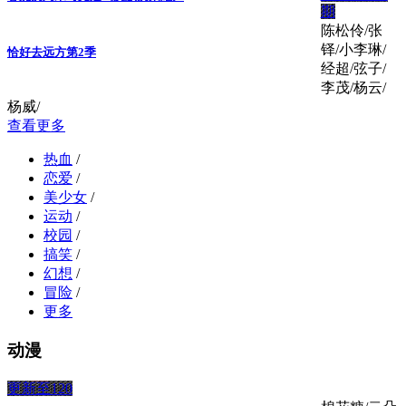
期
陈松伶/张
铎/小李琳/
恰好去远方第2季
经超/弦子/
李茂/杨云/
杨威/
查看更多
热血
/
恋爱
/
美少女
/
运动
/
校园
/
搞笑
/
幻想
/
冒险
/
更多
动漫
更新至120