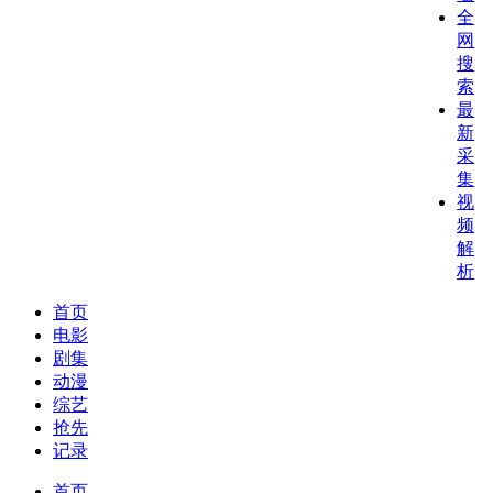
全
网
搜
索
最
新
采
集
视
频
解
析
首页
电影
剧集
动漫
综艺
抢先
记录
首页