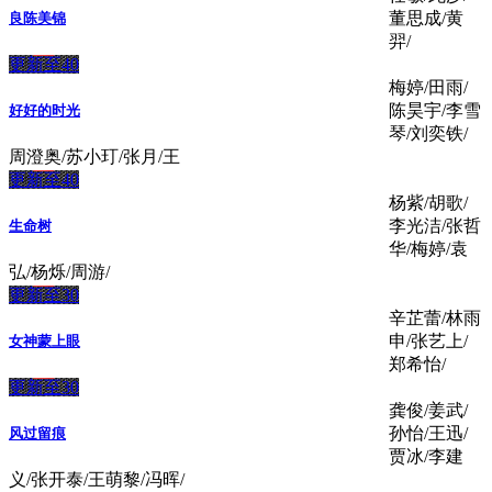
董思成/黄
良陈美锦
羿/
更新至40
梅婷/田雨/
陈昊宇/李雪
好好的时光
琴/刘奕铁/
周澄奥/苏小玎/张月/王
更新至40
杨紫/胡歌/
李光洁/张哲
生命树
华/梅婷/袁
弘/杨烁/周游/
更新至30
辛芷蕾/林雨
申/张艺上/
女神蒙上眼
郑希怡/
更新至30
龚俊/姜武/
孙怡/王迅/
风过留痕
贾冰/李建
义/张开泰/王萌黎/冯晖/