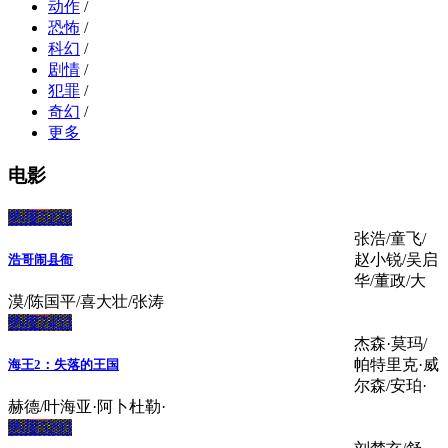
动作
/
恐怖
/
科幻
/
剧情
/
犯罪
/
奇幻
/
更多
电影
热度5226
张浩/童飞/
赵小锐/吴启
浩哥闹县衙
华/董政/大
漠/陈国平/喜大壮/张涛
热度7453
杰森·莫玛/
帕特里克·威
海王2：失落的王国
尔森/安珀·
赫德/叶海亚·阿卜杜勒·
热度5293