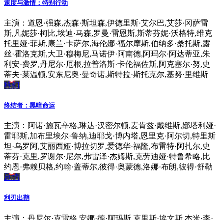
速度与激情：特别行动
主演：道恩·强森,杰森·斯坦森,伊德里斯·艾尔巴,艾莎·冈萨雷
斯,凡妮莎·柯比,埃迪·马森,罗曼·雷恩斯,斯蒂芬妮·沃格特,维克
托里娅·菲斯,康兰·卡萨尔,海伦娜·福尔摩斯,伯纳多·桑托斯,露
丝·霍洛克斯,大卫·穆梅尼,马诺伊·阿南德,阿玛尔·阿达蒂亚,朱
利安·费罗,丹尼尔·厄根,拉普洛斯·卡伦福佐斯,阿克塞尔·努,史
蒂夫·莱温顿,安东尼奥·曼奇诺,斯特拉·斯托克尔,基努·里维斯
科幻
终结者：黑暗命运
主演：阿诺·施瓦辛格,琳达·汉密尔顿,麦肯兹·戴维斯,娜塔利娅·
雷耶斯,加布里埃尔·鲁纳,迪耶戈·博内塔,恩里克·阿尔切,特里斯
坦·乌罗阿,艾丽西娅·博拉切罗,爱德华·福隆,布雷特·阿扎尔,史
蒂芬·克里,罗谢尔·尼尔,弗雷泽·杰姆斯,克劳迪娅·特鲁希略,比
约恩·弗赖贝格,约翰·盖蒂尔,彼得·奥蒙德,洛娜·布朗,彼得·舒勒
剧情
利刃出鞘
主演：丹尼尔·克雷格,安娜·德·阿玛斯,克里斯·埃文斯,杰米·李·