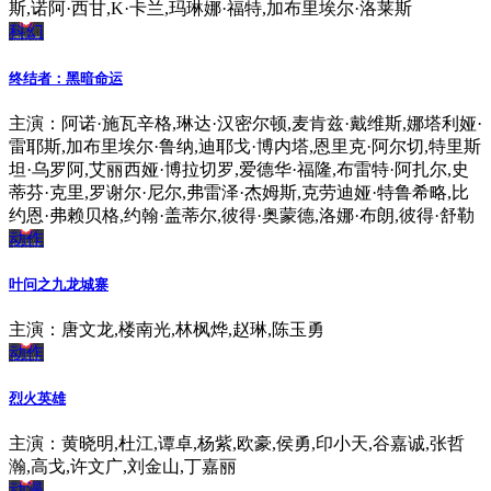
斯,诺阿·西甘,K·卡兰,玛琳娜·福特,加布里埃尔·洛莱斯
科幻
终结者：黑暗命运
主演：阿诺·施瓦辛格,琳达·汉密尔顿,麦肯兹·戴维斯,娜塔利娅·
雷耶斯,加布里埃尔·鲁纳,迪耶戈·博内塔,恩里克·阿尔切,特里斯
坦·乌罗阿,艾丽西娅·博拉切罗,爱德华·福隆,布雷特·阿扎尔,史
蒂芬·克里,罗谢尔·尼尔,弗雷泽·杰姆斯,克劳迪娅·特鲁希略,比
约恩·弗赖贝格,约翰·盖蒂尔,彼得·奥蒙德,洛娜·布朗,彼得·舒勒
动作
叶问之九龙城寨
主演：唐文龙,楼南光,林枫烨,赵琳,陈玉勇
动作
烈火英雄
主演：黄晓明,杜江,谭卓,杨紫,欧豪,侯勇,印小天,谷嘉诚,张哲
瀚,高戈,许文广,刘金山,丁嘉丽
动漫