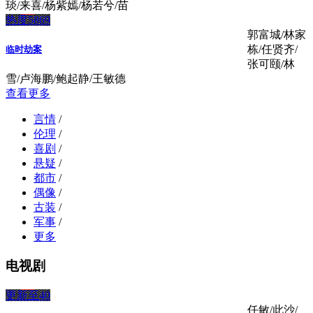
琰/来喜/杨紫嫣/杨若兮/苗
热度5869
郭富城/林家
栋/任贤齐/
临时劫案
张可颐/林
雪/卢海鹏/鲍起静/王敏德
查看更多
言情
/
伦理
/
喜剧
/
悬疑
/
都市
/
偶像
/
古装
/
军事
/
更多
电视剧
更新至40
任敏/此沙/