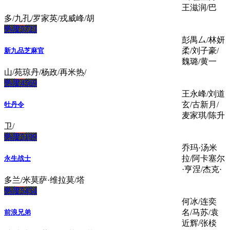
王滋润/巴
多/九孔/罗家英/戎威峰/胡
热度5723
彭禺厶/林妍
柔/刘子豪/
新九品芝麻官
魏璐/黄一
山/苑琼丹/杨政/再米热/
热度4569
王永峰/刘道
玄/古新月/
牡丹令
麦家琪/陈升
卫/
热度5199
乔玛·汤米
拉/阿卡塞尔
永生战士
·亨涅/杰克·
多兰/米莫萨·维拉莫/塔
热度5454
何冰/连奕
名/马苏/袁
前浪兄弟
近辉/张棪