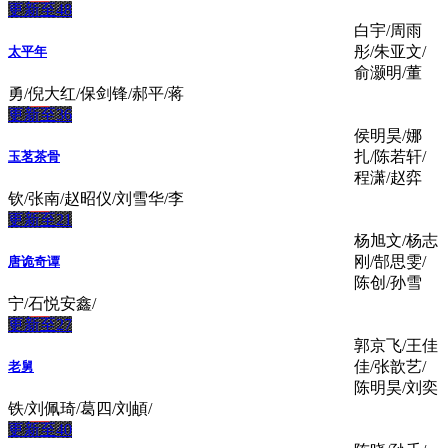
更新至48
白宇/周雨
彤/朱亚文/
太平年
俞灏明/董
勇/倪大红/保剑锋/郝平/蒋
更新至36
侯明昊/娜
扎/陈若轩/
玉茗茶骨
程潇/赵弈
钦/张南/赵昭仪/刘雪华/李
更新至21
杨旭文/杨志
刚/郜思雯/
唐诡奇谭
陈创/孙雪
宁/石悦安鑫/
更新至27
郭京飞/王佳
佳/张歆艺/
老舅
陈明昊/刘奕
铁/刘佩琦/葛四/刘頔/
更新至40