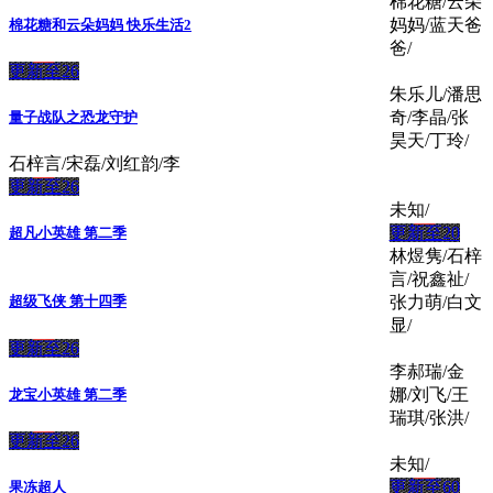
棉花糖/云朵
妈妈/蓝天爸
棉花糖和云朵妈妈 快乐生活2
爸/
更新至26
朱乐儿/潘思
奇/李晶/张
量子战队之恐龙守护
昊天/丁玲/
石梓言/宋磊/刘红韵/李
更新至26
未知/
更新至20
超凡小英雄 第二季
林煜隽/石梓
言/祝鑫祉/
张力萌/白文
超级飞侠 第十四季
显/
更新至26
李郝瑞/金
娜/刘飞/王
龙宝小英雄 第二季
瑞琪/张洪/
更新至26
未知/
更新至60
果冻超人