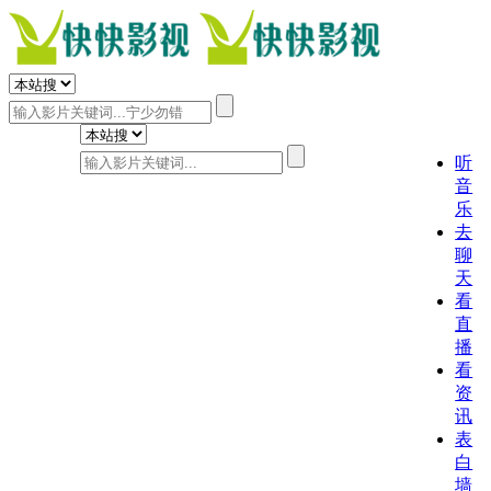
听
音
乐
去
聊
天
看
直
播
看
资
讯
表
白
墙