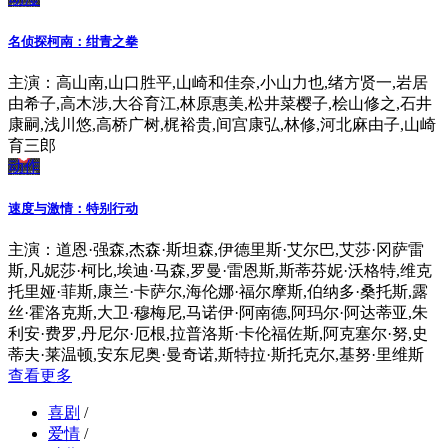
名侦探柯南：绀青之拳
主演：高山南,山口胜平,山崎和佳奈,小山力也,绪方贤一,岩居
由希子,高木涉,大谷育江,林原惠美,松井菜樱子,桧山修之,石井
康嗣,浅川悠,高桥广树,梶裕贵,间宫康弘,林修,河北麻由子,山崎
育三郎
动作
速度与激情：特别行动
主演：道恩·强森,杰森·斯坦森,伊德里斯·艾尔巴,艾莎·冈萨雷
斯,凡妮莎·柯比,埃迪·马森,罗曼·雷恩斯,斯蒂芬妮·沃格特,维克
托里娅·菲斯,康兰·卡萨尔,海伦娜·福尔摩斯,伯纳多·桑托斯,露
丝·霍洛克斯,大卫·穆梅尼,马诺伊·阿南德,阿玛尔·阿达蒂亚,朱
利安·费罗,丹尼尔·厄根,拉普洛斯·卡伦福佐斯,阿克塞尔·努,史
蒂夫·莱温顿,安东尼奥·曼奇诺,斯特拉·斯托克尔,基努·里维斯
查看更多
喜剧
/
爱情
/