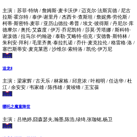
主演：苏菲·特纳 / 詹姆斯·麦卡沃伊 / 迈克尔·法斯宾德 / 尼古
拉斯·霍尔特 / 泰伊·谢里丹 / 杰西卡·查斯坦 / 詹妮弗·劳伦斯 /
柯蒂·斯密特-麦菲 / 亚历山德拉·希普 / 埃文·彼得斯 / 丹尼尔·库
德摩尔 / 奥托·艾森度 / 伊万·乔尼凯特 / 莎莫·芳塔娜 / 斯科特·
谢泼德 / 拉马尔·约翰逊 / 泰勒·艾略特·伯克 / 安德鲁·斯特林 /
朱利安·拜利 / 毛里齐奥·泰拉扎诺 / 乔什·麦克拉伦 / 格雷格·洛 /
塞巴斯蒂安·麦克莱恩 / 沙维尔·索特洛 / 凯伦·伊万尼
动作
追龙Ⅱ
主演：梁家辉 / 古天乐 / 林家栋 / 邱意浓 / 叶相明 / 任达华 / 杜
江 / 余安安 / 韦家雄 / 陈伟雄 / 黄竣锋 / 王宝葆
动漫
哪吒之魔童降世
主演：吕艳婷,囧森瑟夫,瀚墨,陈浩,绿绮,张珈铭,杨卫
动作