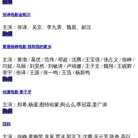
战争
张译电影金刚川
主演：张译、吴京、李九霄、魏晨、郝汉
剧情
黄渤徐峥电影 我和我的家乡
主演：黄渤 / 葛优 / 范伟 / 邓超 / 沈腾 / 王宝强 / 张占义 / 徐峥 /
闫妮 / 马丽 / 刘昊然 / 刘敏涛 / 卢靖姗 / 王子文 / 魏翔 / 王砚辉 /
章宇 / 张译 / 王源 / 张一鸣 / 王迅 / 杨新鸣
动漫
动漫电影 姜子牙
主演：郑希,杨凝,图特哈蒙,阎么么,季冠霖,姜广涛
喜剧
囧妈
主演：徐峥,黄梅莹,袁泉,贾冰,郭京飞,沈腾,吴云芳,陈奇,高以