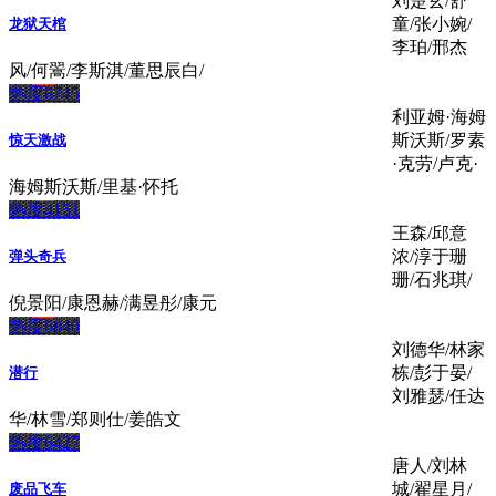
刘楚玄/舒
童/张小婉/
龙狱天棺
李珀/邢杰
风/何翯/李斯淇/董思辰白/
热度6745
利亚姆·海姆
斯沃斯/罗素
惊天激战
·克劳/卢克·
海姆斯沃斯/里基·怀托
热度4151
王森/邱意
浓/淳于珊
弹头奇兵
珊/石兆琪/
倪景阳/康恩赫/满昱彤/康元
热度6840
刘德华/林家
栋/彭于晏/
潜行
刘雅瑟/任达
华/林雪/郑则仕/姜皓文
热度6427
唐人/刘林
城/翟星月/
废品飞车