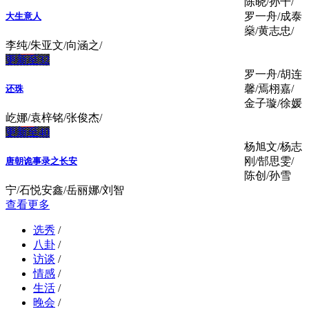
陈晓/孙千/
罗一舟/成泰
大生意人
燊/黄志忠/
李纯/朱亚文/向涵之/
更新至32
罗一舟/胡连
馨/焉栩嘉/
还珠
金子璇/徐媛
屹娜/袁梓铭/张俊杰/
更新至40
杨旭文/杨志
刚/郜思雯/
唐朝诡事录之长安
陈创/孙雪
宁/石悦安鑫/岳丽娜/刘智
查看更多
选秀
/
八卦
/
访谈
/
情感
/
生活
/
晚会
/