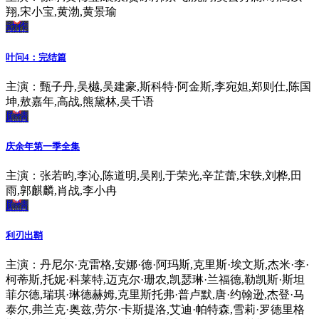
翔,宋小宝,黄渤,黄景瑜
动作
叶问4：完结篇
主演：甄子丹,吴樾,吴建豪,斯科特·阿金斯,李宛妲,郑则仕,陈国
坤,敖嘉年,高战,熊黛林,吴千语
剧情
庆余年第一季全集
主演：张若昀,李沁,陈道明,吴刚,于荣光,辛芷蕾,宋轶,刘桦,田
雨,郭麒麟,肖战,李小冉
剧情
利刃出鞘
主演：丹尼尔·克雷格,安娜·德·阿玛斯,克里斯·埃文斯,杰米·李·
柯蒂斯,托妮·科莱特,迈克尔·珊农,凯瑟琳·兰福德,勒凯斯·斯坦
菲尔德,瑞琪·琳德赫姆,克里斯托弗·普卢默,唐·约翰逊,杰登·马
泰尔,弗兰克·奥兹,劳尔·卡斯提洛,艾迪·帕特森,雪莉·罗德里格