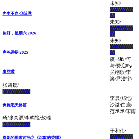
未知/
2025-12-31
声生不息·华流季
期
未知/
2025-12-19
你好，星期六 2026
期
未知/
2025-12-18
声鸣远扬 2025
期
虞书欣/何
与/费启鸣/
泰甜啦
吴翊歌/李
澳/尹浩宇/
张碧晨/
2025-11-28期
李晨/郑恺/
沙溢/白鹿/
奔跑吧天路篇
范丞丞/宋雨
琦/张真源/李昀锐/敖瑞
2025-11-24期
于和伟/
2025-11-14
春妮的周末时光之《沉默的荣耀》