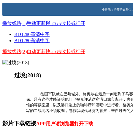
小提示：若等待15秒以
播放线路(1)手动更新慢-点击收起或打开
BD1280高清中字
BD1280高清中字
播放线路(2)自动更新快-点击收起或打开
过境(2018)
演员：
主演：弗兰茨·罗戈夫斯基,葆拉·贝尔,Godehard Giese
简介：
德国军队就在巴黎城外。格奥尔在最后一刻逃到了马赛
保。只有这些才能证明他们已被允许从这座港口城市离开，离开
馆的等候室里，以及港口边上的咖啡厅和酒吧中进行着。格奥
写的二战同名小说改编，电影以现代马赛为背景，来自过去的
影片下载链接
APP用户请浏览器打开下载