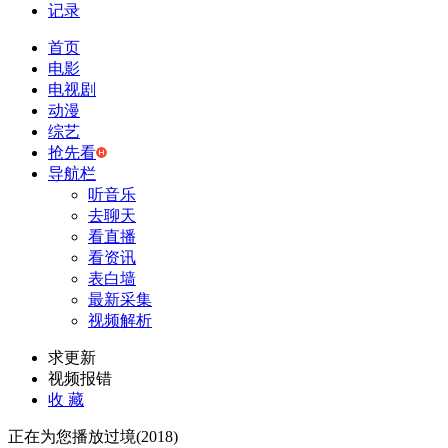
记录
首页
电影
电视剧
动漫
综艺
抢先看
导航栏
听音乐
去聊天
看直播
看资讯
表白墙
最新采集
视频解析
求更新
视频报错
收 藏
正在为您播放过境(2018)