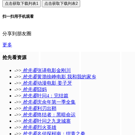
扫一扫用手机观看
分享到朋友圈
更多
抢先看资源
->>
抢先看
张译电影金刚川
->>
抢先看
黄渤徐峥电影 我和我的家乡
->>
抢先看
动漫电影 姜子牙
->>
抢先看
囧妈
->>
抢先看
叶问4：完结篇
->>
抢先看
庆余年第一季全集
->>
抢先看
利刃出鞘
->>
抢先看
终结者：黑暗命运
->>
抢先看
叶问之九龙城寨
->>
抢先看
烈火英雄
->>
抢先看
名侦探柯南：绀青之拳