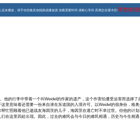
请勿相信
上还未播放，请手动切换其他线路或播放源.加载需要时间.请耐心等待.高潮总在缓冲后!
,Lilien Batman,Maryam Zaree
。他的行李中带着一个叫Weidel的作家的遗产，这个作害怕遭受迫害而选择
这里意味着还需要一份来自潜在东道国的入境许可。以Weidel的假身份，格
尔帮忙照顾着他已逝战友海因茨的儿子，海因茨在逃亡时不幸过世。但他的计划
人们在这里四处出现。因此，过去的难民会与今日的难民相遇，历史与今生相遇