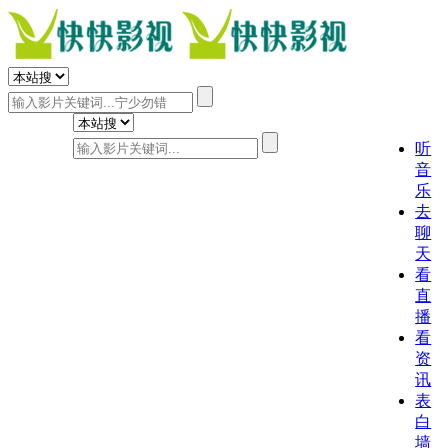
听
音
乐
去
聊
天
看
直
播
看
资
讯
表
白
墙