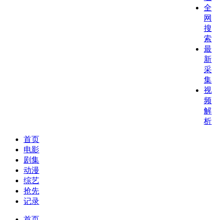
全
网
搜
索
最
新
采
集
视
频
解
析
首页
电影
剧集
动漫
综艺
抢先
记录
首页