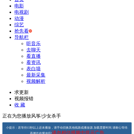
电影
电视剧
动漫
综艺
抢先看
导航栏
听音乐
去聊天
看直播
看资讯
表白墙
最新采集
视频解析
求更新
视频报错
收 藏
正在为您播放风筝/少女杀手
小提示：若等待15秒以上还未播放，请手动切换其他线路或播放源.加载需要时间.请耐心等待.
请勿相信视频中提示广告
高潮总在缓冲后!