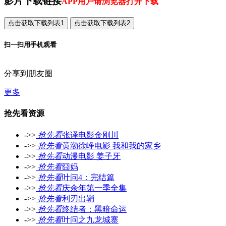
影片下载链接
APP用户请浏览器打开下载
扫一扫用手机观看
分享到朋友圈
更多
抢先看资源
->>
抢先看
张译电影金刚川
->>
抢先看
黄渤徐峥电影 我和我的家乡
->>
抢先看
动漫电影 姜子牙
->>
抢先看
囧妈
->>
抢先看
叶问4：完结篇
->>
抢先看
庆余年第一季全集
->>
抢先看
利刃出鞘
->>
抢先看
终结者：黑暗命运
->>
抢先看
叶问之九龙城寨