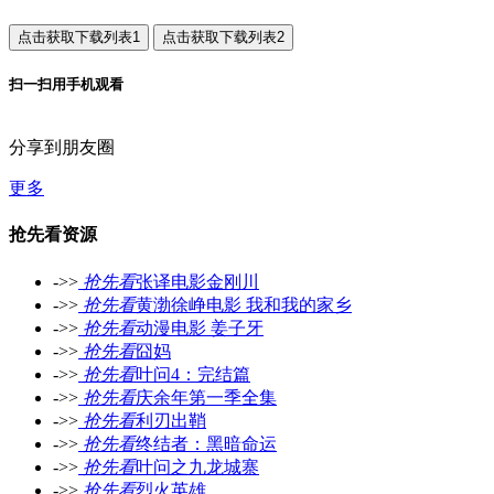
扫一扫用手机观看
分享到朋友圈
更多
抢先看资源
->>
抢先看
张译电影金刚川
->>
抢先看
黄渤徐峥电影 我和我的家乡
->>
抢先看
动漫电影 姜子牙
->>
抢先看
囧妈
->>
抢先看
叶问4：完结篇
->>
抢先看
庆余年第一季全集
->>
抢先看
利刃出鞘
->>
抢先看
终结者：黑暗命运
->>
抢先看
叶问之九龙城寨
->>
抢先看
烈火英雄