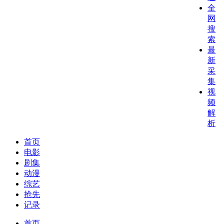
全
网
搜
索
最
新
采
集
视
频
解
析
首页
电影
剧集
动漫
综艺
抢先
记录
首页