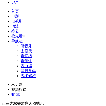
记录
首页
电影
电视剧
动漫
综艺
抢先看
导航栏
听音乐
去聊天
看直播
看资讯
表白墙
最新采集
视频解析
求更新
视频报错
收 藏
正在为您播放惊天动地8.0