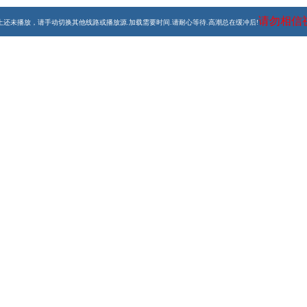
请勿相信
上还未播放，请手动切换其他线路或播放源.加载需要时间.请耐心等待.高潮总在缓冲后!
斯 / Francis X. McCarthy / Kalinka Petrie
项堪称世界上最先进的防御系统：太阳能拦截发射器，可以随心
流窜的小行星引发彗星撞地球的危机。没想到这项全球防御系统
崩地裂，世界末日即将来临.....