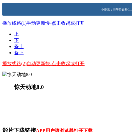
小提示：若等待15秒以
播放线路(1)手动更新慢-点击收起或打开
上
下
备上
备下
播放线路(2)自动更新快-点击收起或打开
惊天动地8.0
演员：
主演：马修·莫迪恩 / Kate Drummond / 斯皮罗·马兰隹克
简介：
军事高级国防机构的布兰达博士，发现了一
的太阳耀斑，可以对抗任小至军事导弹，大至四处
短几小时在各地引发芮氏规模八级以上的强震，顿时天
影片下载链接
APP用户请浏览器打开下载