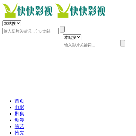
首页
电影
剧集
动漫
综艺
抢先