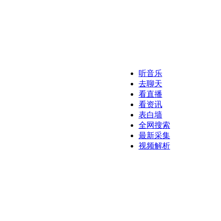
听音乐
去聊天
看直播
看资讯
表白墙
全网搜索
最新采集
视频解析