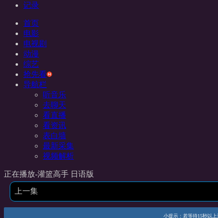
记录
首页
电影
电视剧
动漫
综艺
抢先看
导航栏
听音乐
去聊天
看直播
看资讯
表白墙
最新采集
视频解析
正在播放-灌篮高手 日语版
上一集
小提示：若等待15秒以上还未