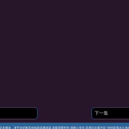
下一集
播放，请手动切换其他线路或播放源.加载需要时间.请耐心等待.高潮总在缓冲后! 快快影视永久地址 https://