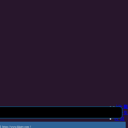
上一集
收 藏
下一集
收 藏
www.kkqtv.com！