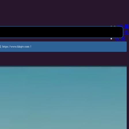
上一集
收 藏
下一集
收 藏
www.kkqtv.com！