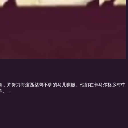
康，并努力将这匹桀骜不驯的马儿驯服。他们在卡马尔格乡村中
...