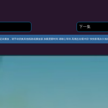
下一集
播放，请手动切换其他线路或播放源.加载需要时间.请耐心等待.高潮总在缓冲后! 快快影视永久地址 https://