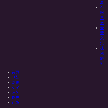
墙
全
网
搜
索
最
新
采
集
视
频
解
析
首页
电影
剧集
动漫
综艺
抢先
记录