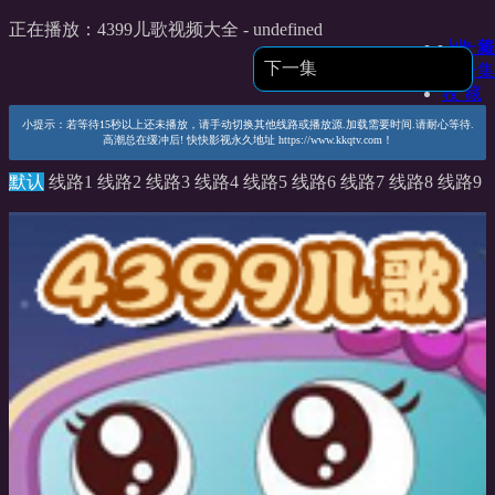
正在播放：4399儿歌视频大全 - undefined
上一集
收 藏
下一集
下一集
收 藏
小提示：若等待15秒以上还未播放，请手动切换其他线路或播放源.加载需要时间.请耐心等待.
高潮总在缓冲后! 快快影视永久地址 https://www.kkqtv.com！
默认
线路1
线路2
线路3
线路4
线路5
线路6
线路7
线路8
线路9