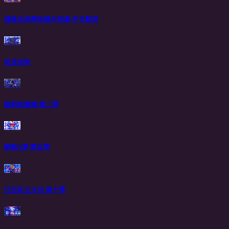
搞怪兄弟弗拉德与尼基 中文配音
推荐
坦克传奇
推荐
聪明的顺溜 第二季
推荐
哆啦A梦 第五季
推荐
汪汪队立大功 第十季
推荐