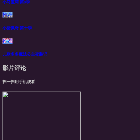
小马宝莉 第8季
推荐
小猪佩奇 第十季
推荐
儿歌多多魔法公主变装记
影片评论
扫一扫用手机观看