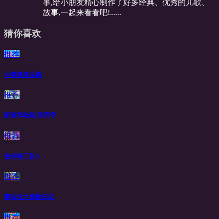
事,给小朋友精心制作了好多经典、优秀的儿歌、
故事,一起来看看吧!......
猜你喜欢
推荐
小猪佩奇全集
推荐
新猫和老鼠 第四季
推荐
迷你特工队X
推荐
熊出没之探险日记
推荐