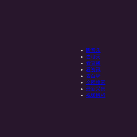
听音乐
去聊天
看直播
看资讯
表白墙
全网搜索
最新采集
视频解析