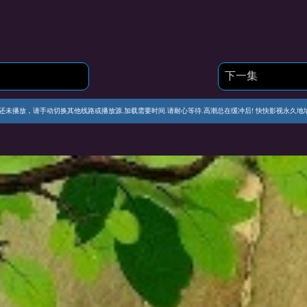
下一集
播放，请手动切换其他线路或播放源.加载需要时间.请耐心等待.高潮总在缓冲后! 快快影视永久地址 https://