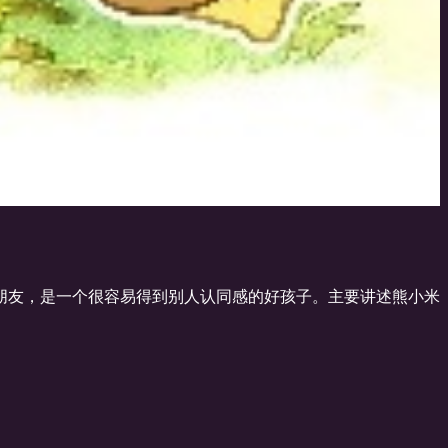
朋友，是一个很容易得到别人认同感的好孩子。主要讲述熊小米