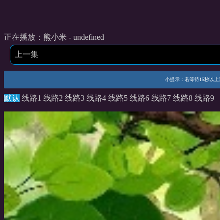
正在播放：熊小米 - undefined
上一集
小提示：若等待15秒以上还未
默认
线路1
线路2
线路3
线路4
线路5
线路6
线路7
线路8
线路9