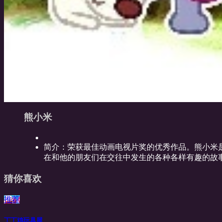
熊小米
简介：
荣获最佳动画电视片奖的优秀作品。熊小米
在和他的朋友们在交往中发生的各种各样有趣的故事。
猜你喜欢
推荐
丁丁鸡玩具屋