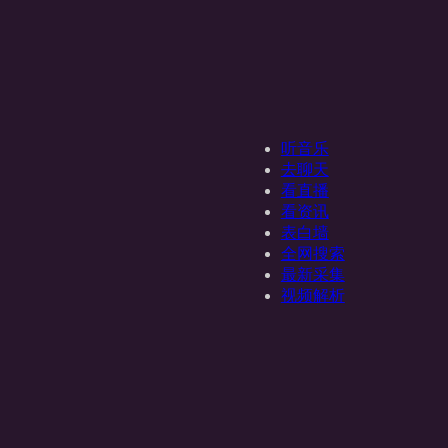
听音乐
去聊天
看直播
看资讯
表白墙
全网搜索
最新采集
视频解析