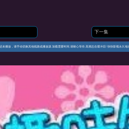
下一集
播放，请手动切换其他线路或播放源.加载需要时间.请耐心等待.高潮总在缓冲后! 快快影视永久地址 https://