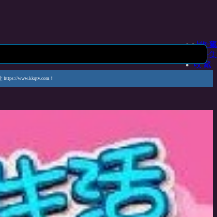
上一集
收 藏
下一集
收 藏
www.kkqtv.com！