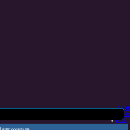
上一集
收 藏
下一集
收 藏
www.kkqtv.com！