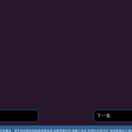
下一集
播放，请手动切换其他线路或播放源.加载需要时间.请耐心等待.高潮总在缓冲后! 快快影视永久地址 https://