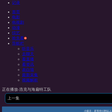
记录
首页
电影
电视剧
动漫
综艺
抢先看
导航栏
听音乐
去聊天
看直播
看资讯
表白墙
最新采集
视频解析
正在播放-浩克与海扁特工队
上一集
小提示：若等待15秒以上还未