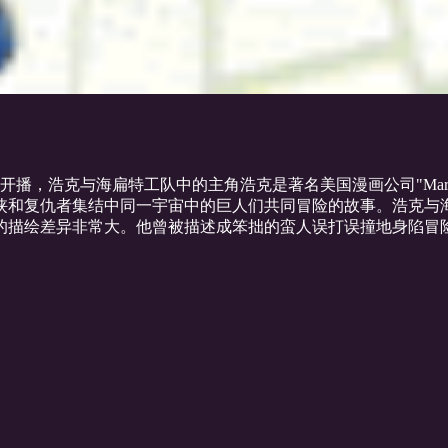
与海扁特工队中的主角浩克是著名美国漫画公司"Marvel"创作的反英
侠和复仇者集结中同一宇宙中的巨人们共同冒险的故事。浩克
描绘差异非常大。他曾被描述成笨拙的蛮人误打误撞地身陷冒险事