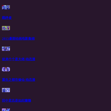
推荐
羁绊者
推荐
2015暑期动画电影集锦
推荐
徒弟个个是大佬·动态漫
推荐
重生之都市修仙·动态漫
推荐
田中君总是如此慵懒
推荐