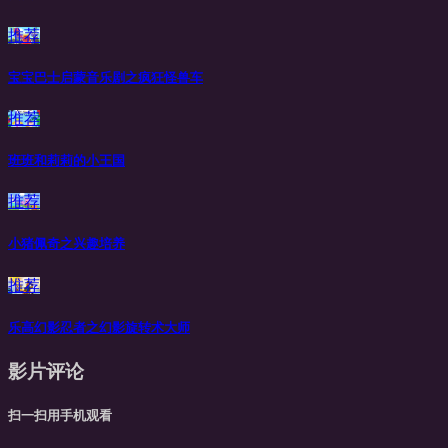
推荐
宝宝巴士启蒙音乐剧之疯狂怪兽车
推荐
班班和莉莉的小王国
推荐
小猪佩奇之兴趣培养
推荐
乐高幻影忍者之幻影旋转术大师
影片评论
扫一扫用手机观看