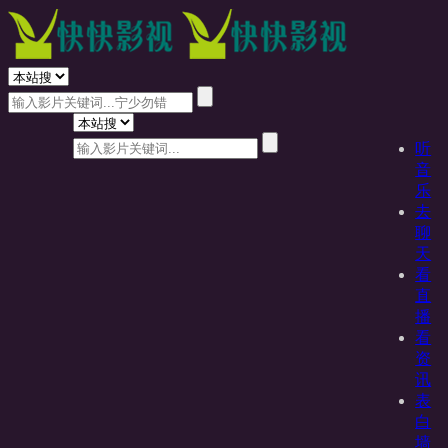
听
音
乐
去
聊
天
看
直
播
看
资
讯
表
白
墙