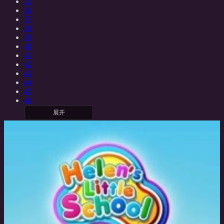
35
36
37
38
39
40
41
42
43
44
45
46
展开