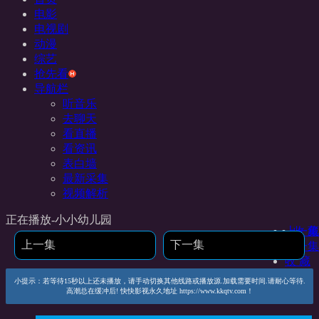
电影
电视剧
动漫
综艺
抢先看
导航栏
听音乐
去聊天
看直播
看资讯
表白墙
最新采集
视频解析
正在播放-小小幼儿园
上一集
收 藏
上一集
下一集
下一集
收 藏
小提示：若等待15秒以上还未播放，请手动切换其他线路或播放源.加载需要时间.请耐心等待.
高潮总在缓冲后! 快快影视永久地址 https://www.kkqtv.com！