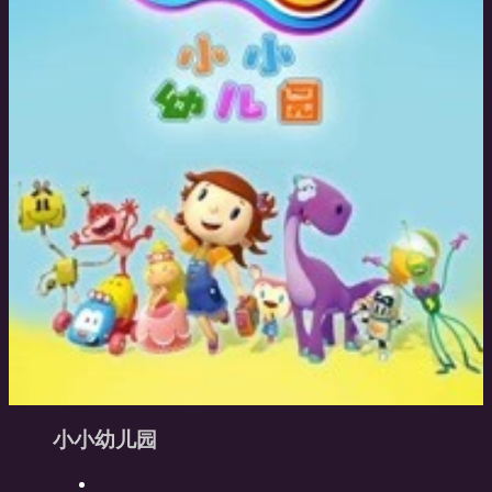
小小幼儿园