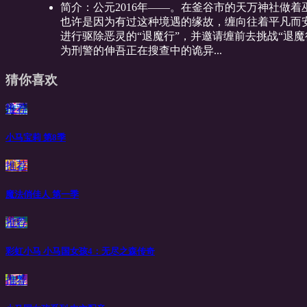
简介：
公元2016年——。在釜谷市的天万神社做
也许是因为有过这种境遇的缘故，缠向往着平凡而
进行驱除恶灵的“退魔行”，并邀请缠前去挑战“退
为刑警的伸吾正在搜查中的诡异...
猜你喜欢
推荐
小马宝莉 第8季
推荐
魔法俏佳人 第一季
推荐
彩虹小马 小马国女孩4：无尽之森传奇
推荐