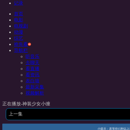
记录
首页
电影
电视剧
动漫
综艺
抢先看
导航栏
听音乐
去聊天
看直播
看资讯
表白墙
最新采集
视频解析
正在播放-神装少女小缠
上一集
小提示：若等待15秒以上还未