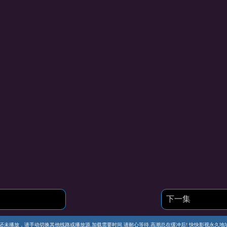
下一集
播放，请手动切换其他线路或播放源.加载需要时间.请耐心等待.高潮总在缓冲后! 快快影视永久地址 https://