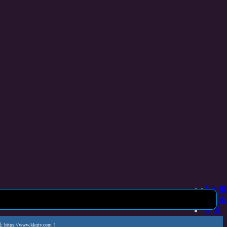
上一集
收 藏
下一集
收 藏
www.kkqtv.com！