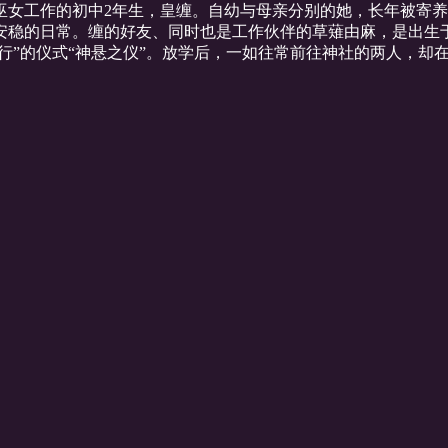
着巫女工作的初中2年生，皇缠。自幼与母亲分别的她，长年被寄
安稳的日常。缠的好友、同时也是工作伙伴的草薙由麻，是出生
魔行”的仪式“神悬之仪”。放学后，一如往常前往神社的两人，