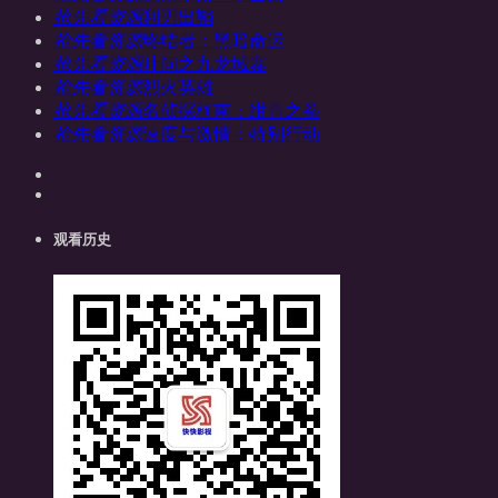
抢先看资源
利刃出鞘
抢先看资源
终结者：黑暗命运
抢先看资源
叶问之九龙城寨
抢先看资源
烈火英雄
抢先看资源
名侦探柯南：绀青之拳
抢先看资源
速度与激情：特别行动
观看历史