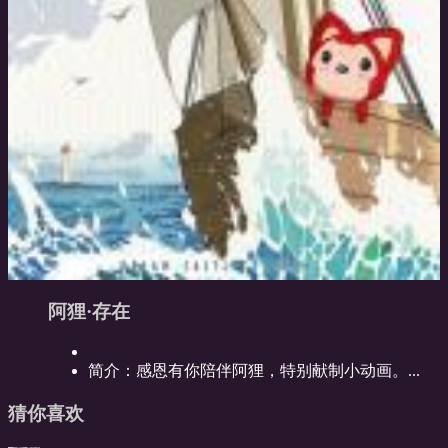
阿狸·存在
简介：
感恩有你陪伴阿狸，特别献制小动画。...
猜你喜欢