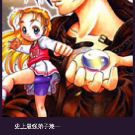
史上最强弟子兼一