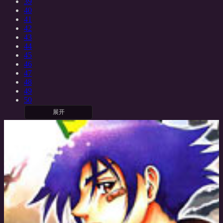
39
40
41
42
43
44
45
46
47
48
49
50
展开