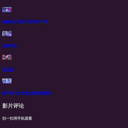
推荐
猪猪侠之竞球小英雄 第一季
推荐
金牌得主
推荐
功夫鸡
推荐
喜羊羊与灰太狼之疯狂超能营
影片评论
扫一扫用手机观看