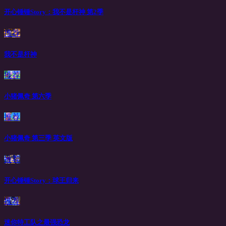
开心锤锤Story：我不是杆神 第2季
推荐
我不是杆神
推荐
小猪佩奇 第六季
推荐
小猪佩奇 第三季 英文版
推荐
开心锤锤Story：球王归来
推荐
迷你特工队之最强恐龙