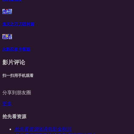
推荐
鬼灭之刃 刀匠村篇
推荐
火影忍者 中配版
影片评论
扫一扫用手机观看
分享到朋友圈
更多
抢先看资源
抢先看资源
张译电影金刚川