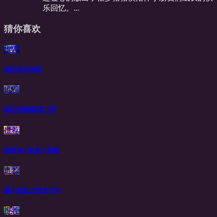
乐回忆。...
猜你喜欢
推荐
我的逆天神器
推荐
聪明的顺溜 第二季
推荐
猪猪侠7 变身小英雄
推荐
量子战队之恐龙守护
推荐