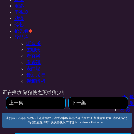
电影
电视剧
动漫
综艺
抢先看
导航栏
听音乐
去聊天
看直播
看资讯
表白墙
最新采集
视频解析
正在播放-猪猪侠之英雄猪少年
上一集
收 藏
上一集
下一集
下一集
收 藏
小提示：若等待15秒以上还未播放，请手动切换其他线路或播放源.加载需要时间.请耐心等待.
高潮总在缓冲后! 快快影视永久地址 https://www.kkqtv.com！