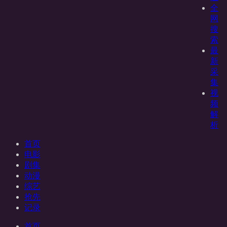
全
网
搜
索
最
新
采
集
视
频
解
析
首页
电影
剧集
动漫
综艺
抢先
记录
首页