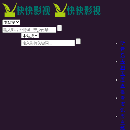
听
音
乐
去
聊
天
看
直
播
看
资
讯
表
白
墙