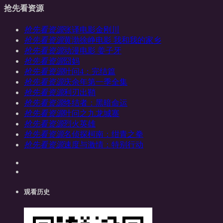
抢先看资源
抢先看资源
张译电影金刚川
抢先看资源
黄渤徐峥电影 我和我的家乡
抢先看资源
动漫电影 姜子牙
抢先看资源
囧妈
抢先看资源
叶问4：完结篇
抢先看资源
庆余年第一季全集
抢先看资源
利刃出鞘
抢先看资源
终结者：黑暗命运
抢先看资源
叶问之九龙城寨
抢先看资源
烈火英雄
抢先看资源
名侦探柯南：绀青之拳
抢先看资源
速度与激情：特别行动
观看历史