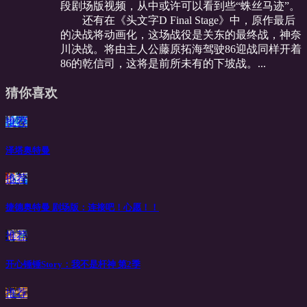
段剧场版视频，从中或许可以看到些“蛛丝马迹”。
还有在《头文字D Final Stage》中，原作最后
的决战将动画化，这场战役是关东的最终战，神奈
川决战。将由主人公藤原拓海驾驶86迎战同样开着
86的乾信司，这将是前所未有的下坡战。...
猜你喜欢
推荐
泽塔奥特曼
推荐
捷德奥特曼 剧场版：连接吧！心愿！！
推荐
开心锤锤Story：我不是杆神 第2季
推荐