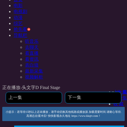
电影
电视剧
动漫
综艺
抢先看
导航栏
听音乐
去聊天
看直播
看资讯
表白墙
最新采集
视频解析
正在播放-头文字D Final Stage
上一集
收 藏
上一集
下一集
下一集
收 藏
小提示：若等待15秒以上还未播放，请手动切换其他线路或播放源.加载需要时间.请耐心等待.
高潮总在缓冲后! 快快影视永久地址 https://www.kkqtv.com！