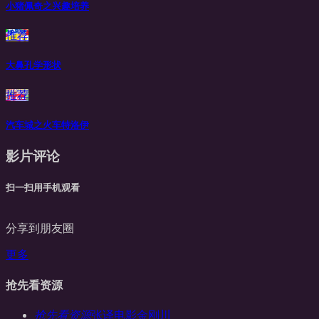
小猪佩奇之兴趣培养
推荐
大鼻孔学形状
推荐
汽车城之火车特洛伊
影片评论
扫一扫用手机观看
分享到朋友圈
更多
抢先看资源
抢先看资源
张译电影金刚川