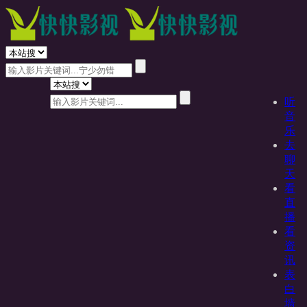
听
音
乐
去
聊
天
看
直
播
看
资
讯
表
白
墙