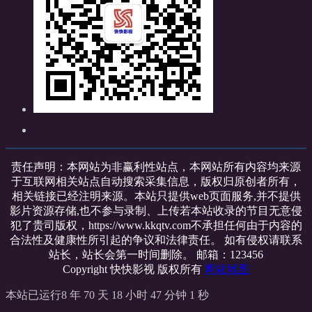
责任声明：本网站为非赢利性站点，本网站所有内容均来源
于互联网相关站点自动搜索采集信息，版权归原创者所有，
相关链接已经注明来源。本站只提供web页面服务,并不提供
影片资源存储,也不参与录制、上传若本站收录的节目无意侵
犯了贵司版权，https://www.kkqtv.com不承担任何由于内容的
合法性及健康性所引起的争议和法律责任。 如有侵权请联系
站长，站长会第一时间删除。 邮箱：123456
Copyright 快快影视 版权所有
网站地图
本站已运行8 年 70 天 18 小时 47 分钟 1 秒