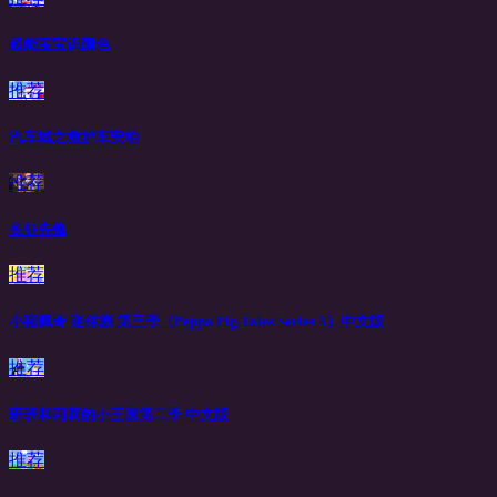
超能宝宝识颜色
推荐
汽车城之救护车安柏
推荐
长征先锋
推荐
小猪佩奇 迷你剧 第三季（Peppa Pig Tales Series 3）中文版
推荐
班班和莉莉的小王国第二季 中文版
推荐