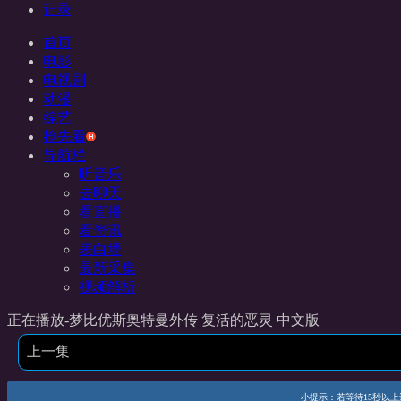
记录
首页
电影
电视剧
动漫
综艺
抢先看
导航栏
听音乐
去聊天
看直播
看资讯
表白墙
最新采集
视频解析
正在播放-梦比优斯奥特曼外传 复活的恶灵 中文版
上一集
小提示：若等待15秒以上还未