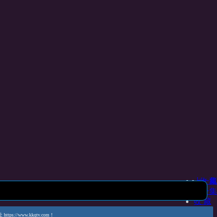
上一集
收 藏
下一集
收 藏
www.kkqtv.com！