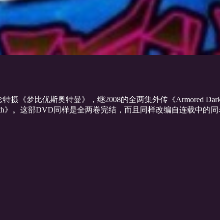
特摄《梦比优斯奥特曼》，继2008的全两集外传《Armored Dark
birth》。这部DVD同样是全两卷完结，而且同样改编自连载中的同名