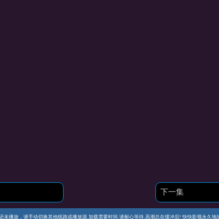
下一集
播放，请手动切换其他线路或播放源.加载需要时间.请耐心等待.高潮总在缓冲后! 快快影视永久地址 https://