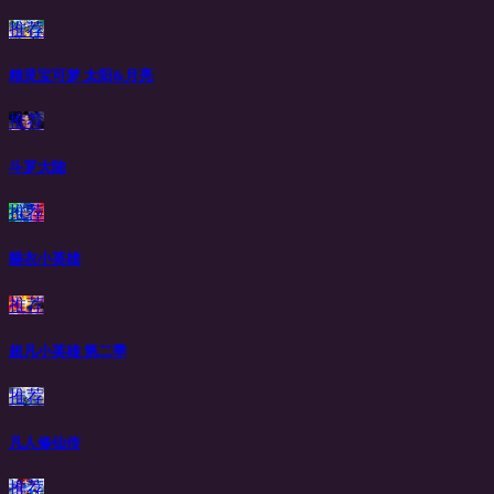
推荐
精灵宝可梦 太阳&月亮
推荐
斗罗大陆
推荐
睡衣小英雄
推荐
超凡小英雄 第二季
推荐
凡人修仙传
推荐