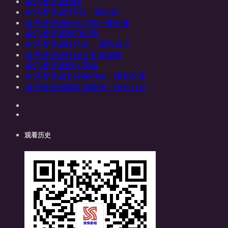
抢先看资源
囧妈
抢先看资源
叶问4：完结篇
抢先看资源
庆余年第一季全集
抢先看资源
利刃出鞘
抢先看资源
终结者：黑暗命运
抢先看资源
叶问之九龙城寨
抢先看资源
烈火英雄
抢先看资源
名侦探柯南：绀青之拳
抢先看资源
速度与激情：特别行动
观看历史