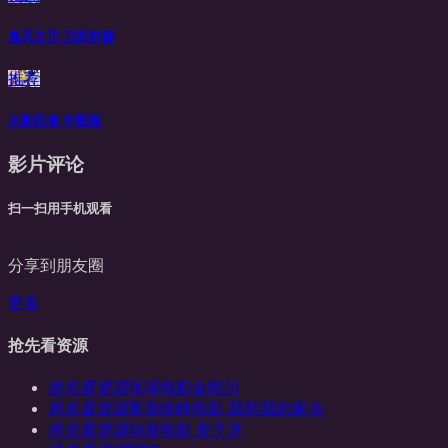
鬼灭之刃 刀匠村篇
推荐
火影忍者 中配版
影片评论
扫一扫用手机观看
分享到朋友圈
更多
抢先看资源
抢先看资源
张译电影金刚川
抢先看资源
黄渤徐峥电影 我和我的家乡
抢先看资源
动漫电影 姜子牙