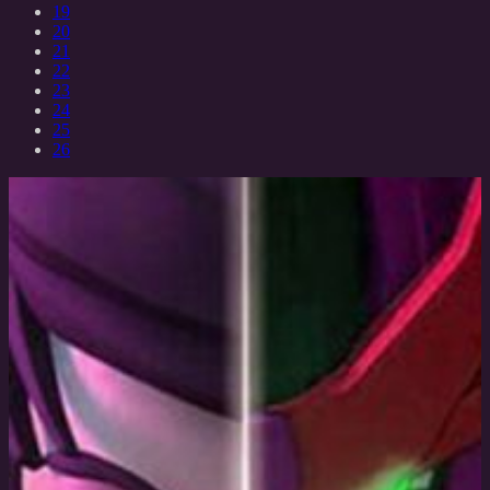
19
20
21
22
23
24
25
26