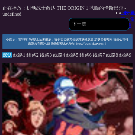
正在播放：机动战士敢达 THE ORIGIN 1 苍瞳的卡斯巴尔 -
上一集
收 藏
undefined
下一集
下一集
收 藏
小提示：若等待15秒以上还未播放，请手动切换其他线路或播放源.加载需要时间.请耐心等待.
高潮总在缓冲后! 快快影视永久地址 https://www.kkqtv.com！
默认
线路1
线路2
线路3
线路4
线路5
线路6
线路7
线路8
线路9