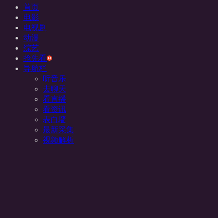
首页
电影
电视剧
动漫
综艺
抢先看
导航栏
听音乐
去聊天
看直播
看资讯
表白墙
最新采集
视频解析