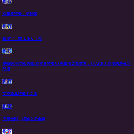
推荐
欧布奥特曼：英雄传
推荐
精灵宝可梦 太阳&月亮
推荐
奥特银河传说 外传 赛罗奥特曼VS黑暗洛普斯赛罗：STAGE 2 赛罗的决死之
战撞
推荐
艾克斯奥特曼中文版
推荐
变形金刚：领袖之证全季
推荐