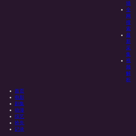
墙
全
网
搜
索
最
新
采
集
视
频
解
析
首页
电影
剧集
动漫
综艺
抢先
记录