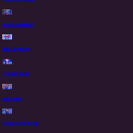
推荐
熊出没之探险日记
推荐
哆啦A梦 第五季
推荐
小马宝莉 第8季
推荐
海底小纵队
推荐
汪汪队立大功 第十季