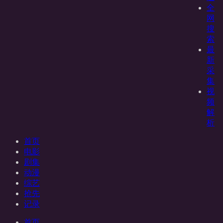
全
网
搜
索
最
新
采
集
视
频
解
析
首页
电影
剧集
动漫
综艺
抢先
记录
首页