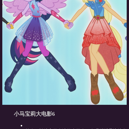
小马宝莉大电影6