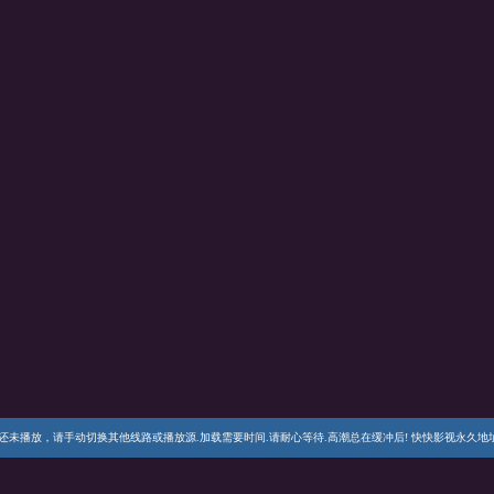
播放，请手动切换其他线路或播放源.加载需要时间.请耐心等待.高潮总在缓冲后! 快快影视永久地址 https://