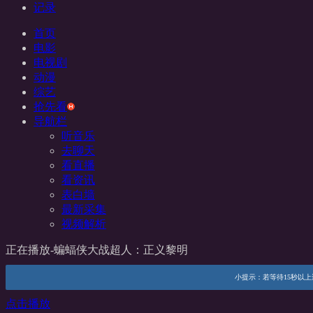
记录
首页
电影
电视剧
动漫
综艺
抢先看
导航栏
听音乐
去聊天
看直播
看资讯
表白墙
最新采集
视频解析
正在播放-蝙蝠侠大战超人：正义黎明
小提示：若等待15秒以上还未
点击播放