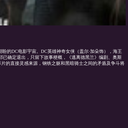
盼的DC电影宇宙。DC英雄神奇女侠（盖尔·加朵饰），海王
高耶已确定退出，只留下故事梗概，《逃离德黑兰》编剧、奥斯
rns）是影片的直接灵感来源，钢铁之躯和黑暗骑士之间的矛盾及争斗将