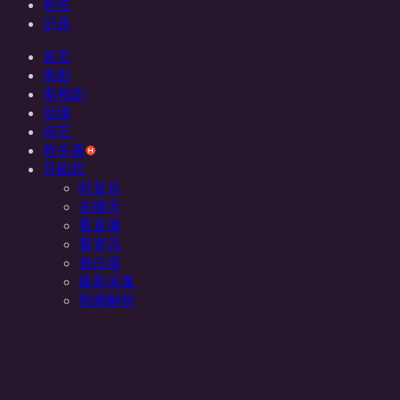
抢先
记录
首页
电影
电视剧
动漫
综艺
抢先看
导航栏
听音乐
去聊天
看直播
看资讯
表白墙
最新采集
视频解析