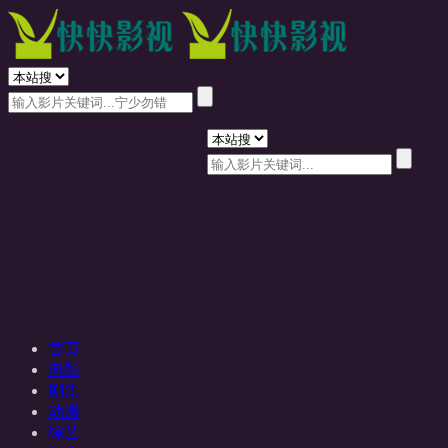
首页
电影
剧集
动漫
综艺