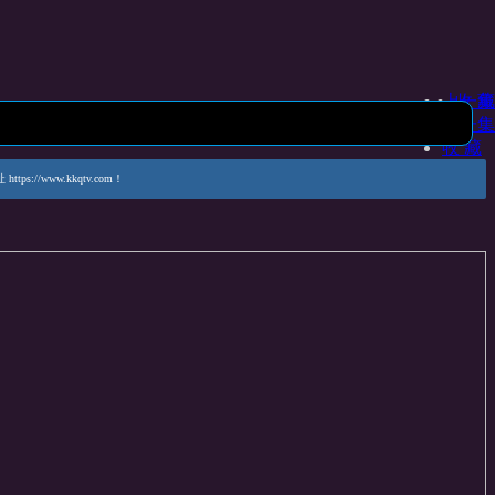
上一集
收 藏
下一集
收 藏
www.kkqtv.com！