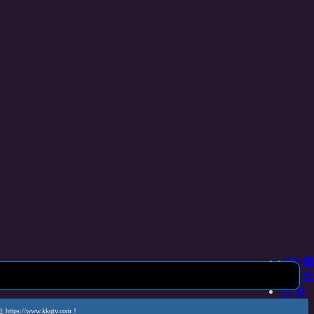
上一集
收 藏
下一集
收 藏
www.kkqtv.com！