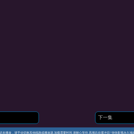
下一集
播放，请手动切换其他线路或播放源.加载需要时间.请耐心等待.高潮总在缓冲后! 快快影视永久地址 https://