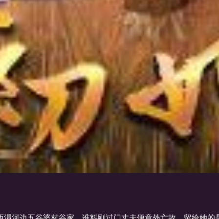
西渭河边五谷婆村谷家，谁料刚过门丈夫便意外亡故，留给她的