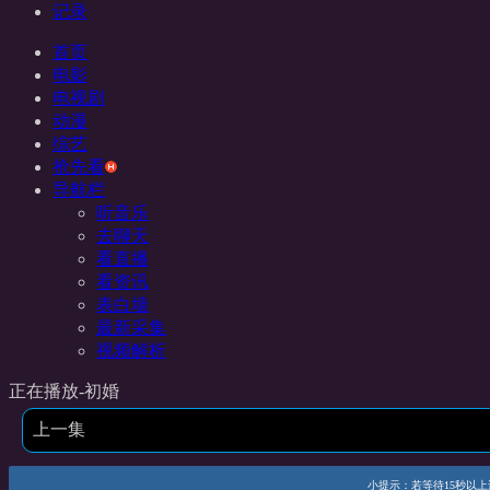
记录
首页
电影
电视剧
动漫
综艺
抢先看
导航栏
听音乐
去聊天
看直播
看资讯
表白墙
最新采集
视频解析
正在播放-初婚
上一集
小提示：若等待15秒以上还未