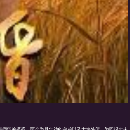
是病弱的婆婆、两个尚且年幼的弟弟以及大笔外债。为回报丈夫