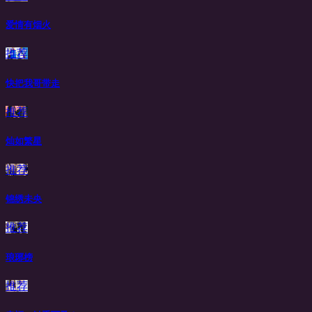
爱情有烟火
推荐
快把我哥带走
推荐
灿如繁星
推荐
锦绣未央
推荐
琅琊榜
推荐