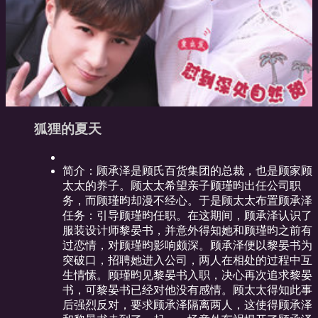
狐狸的夏天
简介：
顾承泽是顾氏百货集团的总裁，也是顾家顾
太太的养子。顾太太希望亲子顾瑾昀出任公司职
务，而顾瑾昀却漫不经心。于是顾太太布置顾承泽
任务：引导顾瑾昀任职。在这期间，顾承泽认识了
服装设计师黎晏书，并意外得知她和顾瑾昀之前有
过恋情，对顾瑾昀影响颇深。顾承泽便以黎晏书为
突破口，招聘她进入公司，两人在相处的过程中互
生情愫。顾瑾昀见黎晏书入职，决心再次追求黎晏
书，可黎晏书已经对他没有感情。顾太太得知此事
后强烈反对，要求顾承泽隔离两人，这使得顾承泽