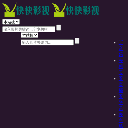
听
音
乐
去
聊
天
看
直
播
看
资
讯
表
白
墙