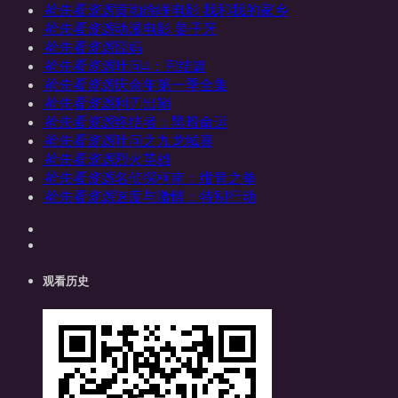
抢先看资源
黄渤徐峥电影 我和我的家乡
抢先看资源
动漫电影 姜子牙
抢先看资源
囧妈
抢先看资源
叶问4：完结篇
抢先看资源
庆余年第一季全集
抢先看资源
利刃出鞘
抢先看资源
终结者：黑暗命运
抢先看资源
叶问之九龙城寨
抢先看资源
烈火英雄
抢先看资源
名侦探柯南：绀青之拳
抢先看资源
速度与激情：特别行动
观看历史