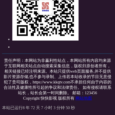
责任声明：本网站为非赢利性站点，本网站所有内容均来源
于互联网相关站点自动搜索采集信息，版权归原创者所有，
相关链接已经注明来源。本站只提供web页面服务,并不提供
影片资源存储,也不参与录制、上传若本站收录的节目无意侵
犯了贵司版权，https://www.kkqtv.com不承担任何由于内容的
合法性及健康性所引起的争议和法律责任。 如有侵权请联系
站长，站长会第一时间删除。 邮箱：123456
Copyright 快快影视 版权所有
网站地图
本站已运行8 年 72 天 7 小时 3 分钟 51 秒