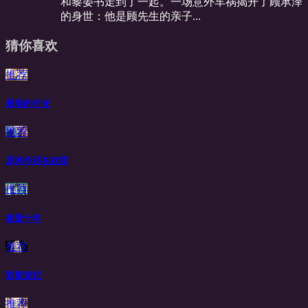
和黎晏书走到了一起。一场意外车祸揭开了顾承泽
的身世：他是顾先生的亲子...
猜你喜欢
推荐
最美的时光
推荐
原来你还在这里
推荐
相爱十年
推荐
双世宠妃
推荐