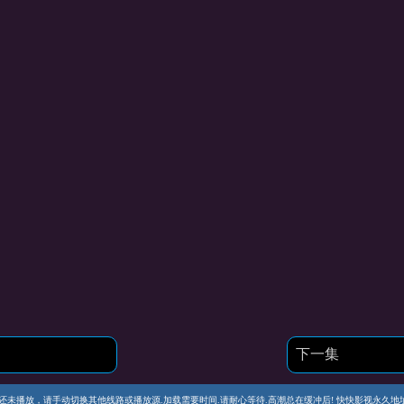
下一集
播放，请手动切换其他线路或播放源.加载需要时间.请耐心等待.高潮总在缓冲后! 快快影视永久地址 https://