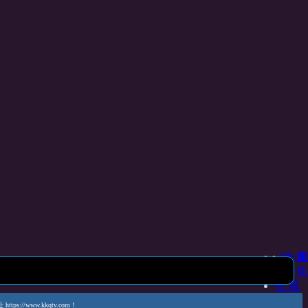
上一集
收 藏
下一集
收 藏
www.kkqtv.com！