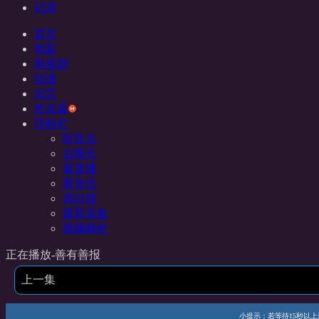
记录
首页
电影
电视剧
动漫
综艺
抢先看
导航栏
听音乐
去聊天
看直播
看资讯
表白墙
最新采集
视频解析
正在播放-善有善报
上一集
小提示：若等待15秒以上还未