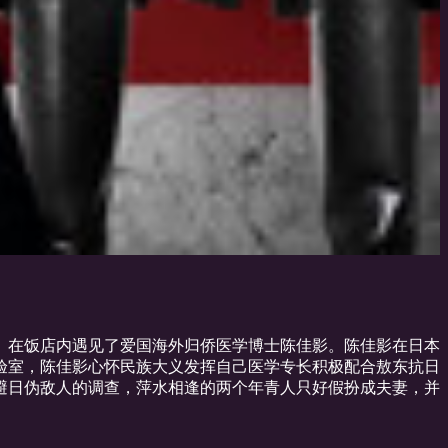
内。在饭店内遇见了爱国海外归侨医学博士陈佳影。陈佳影在日本
验室，陈佳影心怀民族大义发挥自己医学专长积极配合敖东抗日
避日伪敌人的调查，萍水相逢的两个年青人只好假扮成夫妻，并