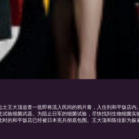
国志士王大顶追查一批即将流入民间的鸦片膏，入住到和平饭店
北试验细菌武器。为阻止日军的细菌试验，尽快找到生物细菌实
此时的和平饭店已经被日本宪兵彻底包围。王大顶和陈佳影为躲