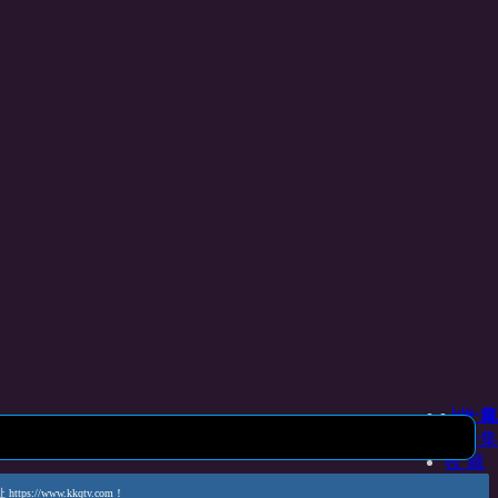
上一集
收 藏
下一集
收 藏
www.kkqtv.com！