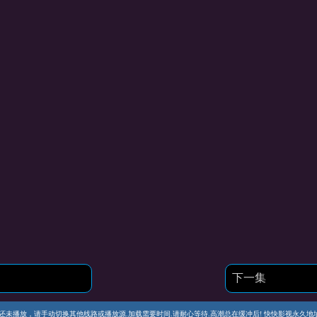
下一集
播放，请手动切换其他线路或播放源.加载需要时间.请耐心等待.高潮总在缓冲后! 快快影视永久地址 https://