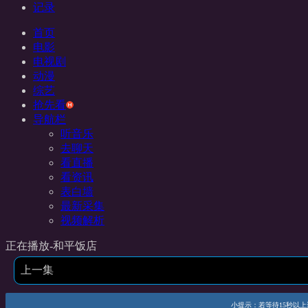
记录
首页
电影
电视剧
动漫
综艺
抢先看
导航栏
听音乐
去聊天
看直播
看资讯
表白墙
最新采集
视频解析
正在播放-和平饭店
上一集
小提示：若等待15秒以上还未