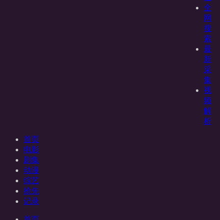
全
网
搜
索
最
新
采
集
视
频
解
析
首页
电影
剧集
动漫
综艺
抢先
记录
首页