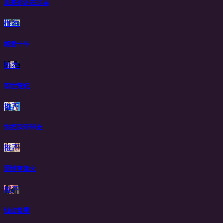
原来你还在这里
推荐
相爱十年
推荐
双世宠妃
推荐
快把我哥带走
推荐
爱情有烟火
推荐
灿如繁星