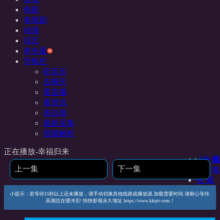
电影
电视剧
动漫
综艺
抢先看
导航栏
听音乐
去聊天
看直播
看资讯
表白墙
最新采集
视频解析
正在播放-幸福归来
上一集
收 藏
上一集
下一集
下一集
收 藏
小提示：若等待15秒以上还未播放，请手动切换其他线路或播放源.加载需要时间.请耐心等待.
高潮总在缓冲后! 快快影视永久地址 https://www.kkqtv.com！