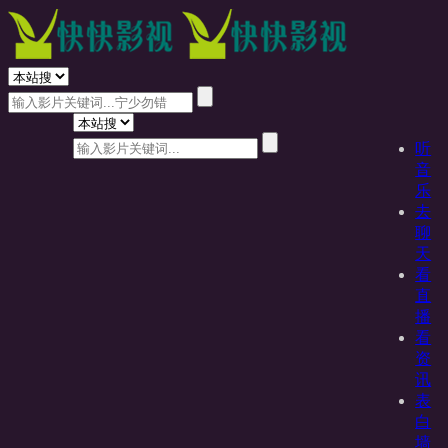
听
音
乐
去
聊
天
看
直
播
看
资
讯
表
白
墙