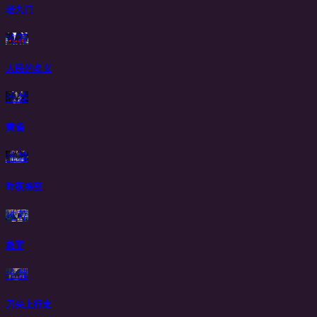
老九门
推荐
人民的名义
推荐
黄雀
推荐
昨夜将至
推荐
赦罪
推荐
刀尖上行走